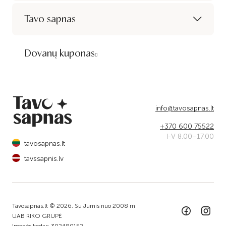
Tavo sapnas
Dovanų kuponas
info@tavosapnas.lt
+370 600 75522
I-V 8.00–17.00
tavosapnas.lt
tavssapnis.lv
Tavosapnas.lt © 2026. Su Jumis nuo 2008 m
UAB RIKO GRUPĖ