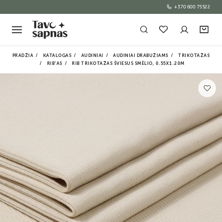
+370 600 75522
PRADŽIA
KATALOGAS
AUDINIAI
AUDINIAI DRABUŽIAMS
TRIKOTAŽAS
RIB'AS
RIB TRIKOTAŽAS ŠVIESUS SMĖLIO, 0.55X1.20M