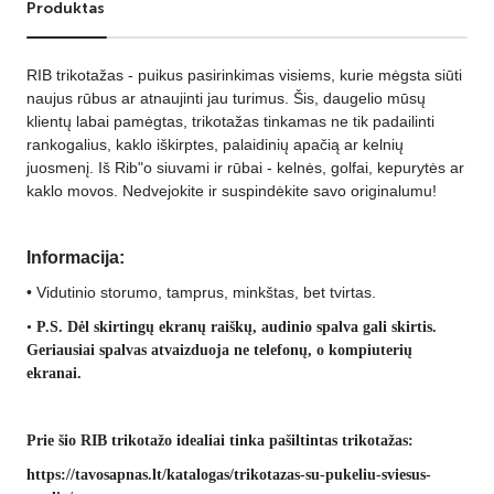
Produktas
RIB trikotažas - puikus pasirinkimas visiems, kurie mėgsta siūti
naujus rūbus ar atnaujinti jau turimus. Šis, daugelio mūsų
klientų labai pamėgtas, trikotažas tinkamas ne tik padailinti
rankogalius, kaklo iškirptes, palaidinių apačią ar kelnių
juosmenį. Iš Rib"o siuvami ir rūbai - kelnės, golfai, kepurytės ar
kaklo movos. Nedvejokite ir suspindėkite savo originalumu!
Informacija:
•
Vidutinio storumo, tamprus, minkštas, bet tvirtas.
•
P.S. Dėl skirtingų ekranų raiškų, audinio spalva gali skirtis.
Geriausiai spalvas atvaizduoja ne telefonų, o kompiuterių
ekranai.
Prie šio RIB trikotažo idealiai tinka pašiltintas trikotažas:
https://tavosapnas.lt/katalogas/trikotazas-su-pukeliu-sviesus-