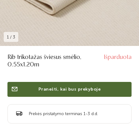
1
/
3
Rib trikotažas šviesus smėlio,
Išparduota
0.55x1.20m
Pranešti, kai bus prekyboje
Prekės pristatymo terminas 1-3 d.d.