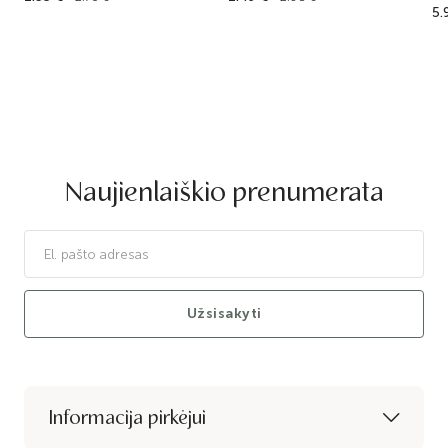
5.
Naujienlaiškio prenumerata
Užsisakyti
Informacija pirkėjui