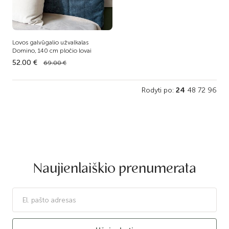
Lovos galvūgalio užvalkalas
Domino, 140 cm pločio lovai
52.00 €
69.00 €
Rodyti po:
24
48
72
96
Naujienlaiškio prenumerata