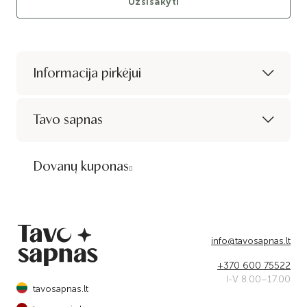
Užsisakyti
Informacija pirkėjui
Tavo sapnas
Dovanų kuponas
info@tavosapnas.lt
+370 600 75522
I-V 8.00–17.00
tavosapnas.lt