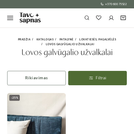
+370 600 75522
PRADŽIA
KATALOGAS
PATALYNĖ
LOVATIESĖS, PAGALVĖLĖS
LOVOS GALVŪGALIO UŽVALKALAI
Lovos galvūgalio užvalkalai
Rikiavimas
Filtrai
-25%