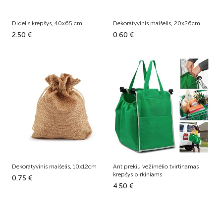
Didelis krepšys, 40x65 cm
Dekoratyvinis maišelis, 20x26cm
2.50 €
0.60 €
Dekoratyvinis maišelis, 10x12cm
Ant prekių vežimėlio tvirtinamas
krepšys pirkiniams
0.75 €
4.50 €