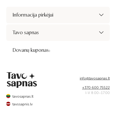
Informacija pirkėjui
Tavo sapnas
Dovanų kuponas
info@tavosapnas.lt
+370 600 75522
I-V 8.00–17.00
tavosapnas.lt
tavssapnis.lv