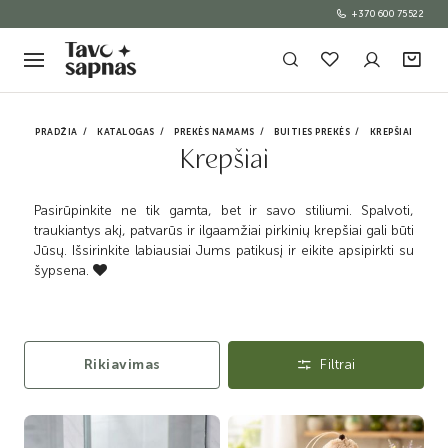
+370 600 75522
PRADŽIA
KATALOGAS
PREKĖS NAMAMS
BUITIES PREKĖS
KREPŠIAI
Krepšiai
Pasirūpinkite ne tik gamta, bet ir savo stiliumi. Spalvoti,
traukiantys akį, patvarūs ir ilgaamžiai pirkinių krepšiai gali būti
Jūsų. Išsirinkite labiausiai Jums patikusį ir eikite apsipirkti su
šypsena.

Rikiavimas
Filtrai