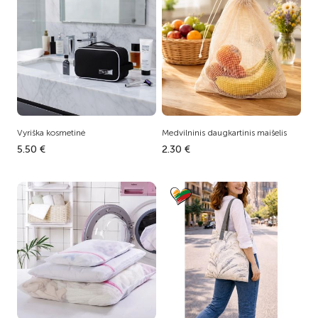
Vyriška kosmetinė
Medvilninis daugkartinis maišelis
5.50 €
2.30 €