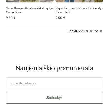
Neperšlampantis laisvalaikio krepšys
Neperšlampantis laisvalaikio krepšys
Green Power
Brown Leaf
9.50 €
9.50 €
Rodyti po:
24
48
72
96
Naujienlaiškio prenumerata
Užsisakyti