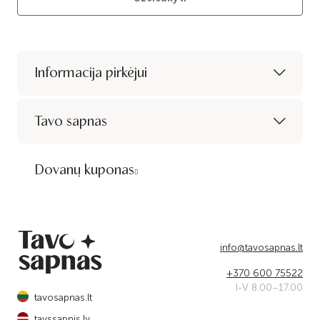
Informacija pirkėjui
Tavo sapnas
Dovanų kuponas
info@tavosapnas.lt
+370 600 75522
I-V 8.00–17.00
tavosapnas.lt
tavssapnis.lv