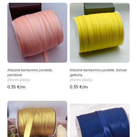
Atlasinė kantavimo juostelė,
Atlasinė kantavimo juostelė, žalsvai
persikinė
geltona
20mm pločio
20mm pločio
0.35 €/m
0.35 €/m