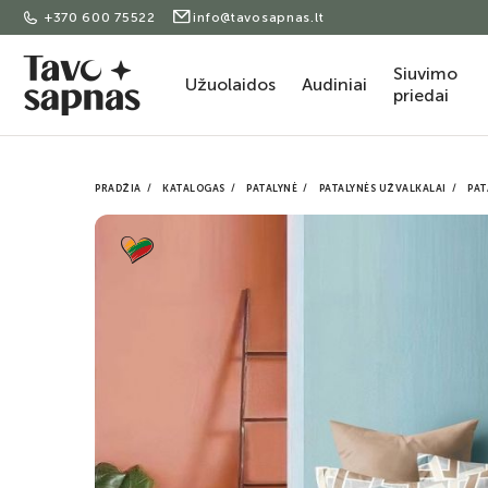
+370 600 75522
info@tavosapnas.lt
Siuvimo
Užuolaidos
Audiniai
priedai
PRADŽIA
KATALOGAS
PATALYNĖ
PATALYNĖS UŽVALKALAI
PAT