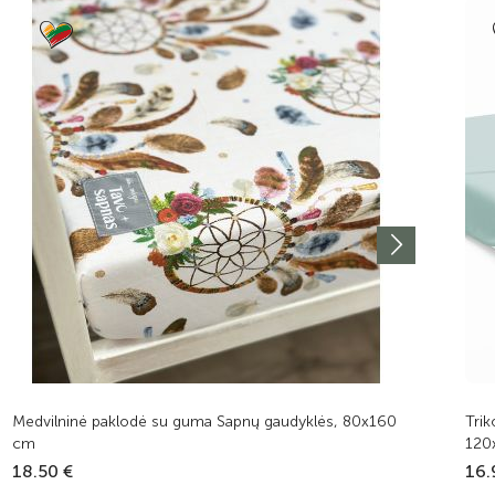
Medvilninė paklodė su guma Sapnų gaudyklės, 80x160
Trik
cm
120
18.50 €
16.