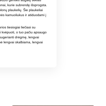
edžio genties augalų sėklas
onai, kurie subrendę išsprogsta.
nų plaukelių. Šie plaukeliai
nės kamuoliukus ir atiduodami į
ios tiesiogiai liečiasi su
i kvėpuoti, o tuo pačiu apsaugo
i sugerianti drėgmę, lengvai
lnė lengvai skalbiama, lengvai