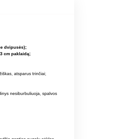
ne dvipusės);
 3 cm paklaidą;
žiškas, atsparus trinčiai;
inys nesiburbuliuoja, spalvos