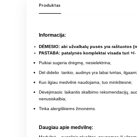
Produktas
Informacija:
DĖMESIO: abi užvalkalų pusės yra raštuotos (
PASTABA: patalynės komplektai visada turi +/-
Puikiai sugeria drėgmę, nesielektrina;
Dėl didelio tankio, audinys yra labai tvirtas, ilgaam
Kuo ilgiau medvilnė naudojama, tuo minkštesnė;
Dėvėjimasis: laikantis skalbimo rekomendacijų, aud
nenusiskalbia;
Tinka alergiškiems žmonėms
.
Daugiau apie medvilnę: