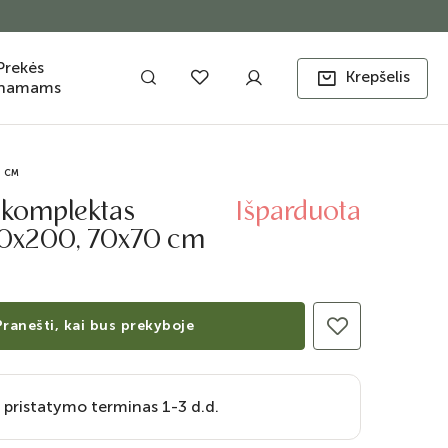
Prekės
Krepšelis
namams
0 CM
 komplektas
Išparduota
80x200, 70x70 cm
Pranešti, kai bus prekyboje
 pristatymo terminas 1-3 d.d.