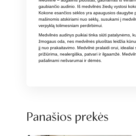
Medvilnė – augalinis pluoštas, gaunamas iš vilnam
gaubiančio audinio. Iš medvilnės žiedų vystosi kok
Kokone esančios sėklos yra apaugusios daugybe plo
mašinomis atskiriami nuo sėklų, susukami į medvil
verpyklą tolimesniam perdirbimui.
Medvilnės audinys puikiai tinka siūti patalynėms, kur
žmogaus oda, nes medvilnės pluoštas leidžia kūnu
jį nuo prakaitavimo. Medvilnė pralaidi orui, idealia
prižiūrima, nealergiška, patvari ir ilgaamžė. Medvi
pašalinami nešvarumai ir dėmės.
Panašios prekės