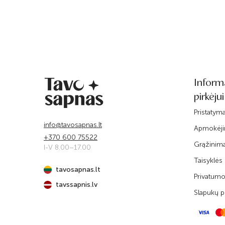
Inform
pirkėjui
Pristatym
info@tavosapnas.lt
Apmokėj
+370 600 75522
Grąžinim
I-V 8.00–17.00
Taisyklės
tavosapnas.lt
Privatumo 
tavssapnis.lv
Slapukų po