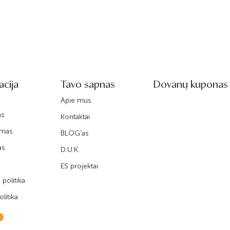
acija
Tavo sapnas
Dovanų kuponas
Apie mus
as
Kontaktai
imas
BLOG'as
as
D.U.K.
ES projektai
politika
litika