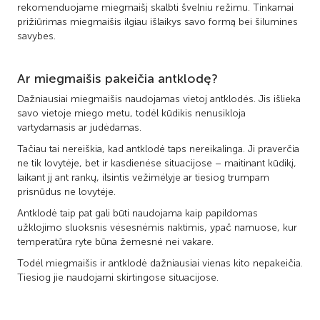
rekomenduojame miegmaišį skalbti švelniu režimu. Tinkamai
prižiūrimas miegmaišis ilgiau išlaikys savo formą bei šilumines
savybes.
Ar miegmaišis pakeičia antklodę?
Dažniausiai miegmaišis naudojamas vietoj antklodės. Jis išlieka
savo vietoje miego metu, todėl kūdikis nenusikloja
vartydamasis ar judėdamas.
Tačiau tai nereiškia, kad antklodė taps nereikalinga. Ji praverčia
ne tik lovytėje, bet ir kasdienėse situacijose – maitinant kūdikį,
laikant jį ant rankų, ilsintis vežimėlyje ar tiesiog trumpam
prisnūdus ne lovytėje.
Antklodė taip pat gali būti naudojama kaip papildomas
užklojimo sluoksnis vėsesnėmis naktimis, ypač namuose, kur
temperatūra ryte būna žemesnė nei vakare.
Todėl miegmaišis ir antklodė dažniausiai vienas kito nepakeičia.
Tiesiog jie naudojami skirtingose situacijose.