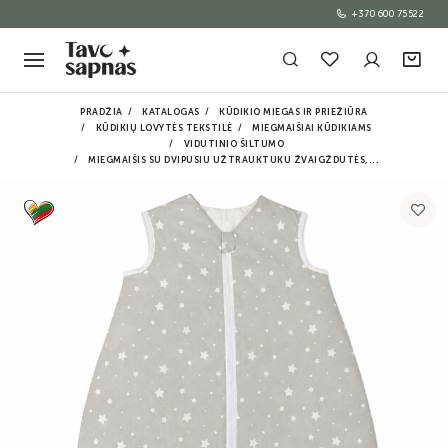
+370 600 75522
PRADŽIA
KATALOGAS
KŪDIKIO MIEGAS IR PRIEŽIŪRA
KŪDIKIŲ LOVYTĖS TEKSTILĖ
MIEGMAIŠIAI KŪDIKIAMS
VIDUTINIO ŠILTUMO
MIEGMAIŠIS SU DVIPUSIU UŽTRAUKTUKU ŽVAIGŽDUTĖS,...