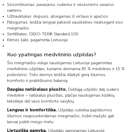
Sezoniškumas: pavasariui, rudeniui ir vėsesnėms vasaros
naktims
Užtrauktukas: dvipusis, atsegamas iš viršaus ir apačios
Patogumas: leidžia lengvai pakeisti sauskelnes neatsegant viso
miegmaišio
Sertifikatas: OEKO-TEX® Standard 100
Kilmės šalis: pagaminta Lietuvoje
Kuo ypatingas medvilninis užpildas?
Šio miegmaišio viduje naudojamas Lietuvoje pagamintas
medvilninis užpildas, kuriame derinama 85 % medvilnės ir 15 %
poliesterio. Toks derinys leidžia išlaikyti gerą šilumos,
komforto ir praktiškumo balansą.
Daugiau natūralaus pluošto.
Didžiąją užpildo dalį sudaro
medvilnė – natūralus pluoštas, plačiai naudojamas kūdikių
tekstilėje dėl savo komforto savybių.
Lengvas ir komfortiška.
Užpildas suteikia papildomos
šilumos neapsunkindamas miegmaišio, todėl mažylis gali
laisvai judėti miego metu.
Lietuviška gamyba.
Užpildas gaminamas Lietuvoje.