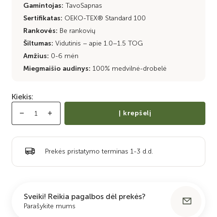
Gamintojas:
TavoSapnas
Sertifikatas:
OEKO-TEX® Standard 100
Rankovės:
Be rankovių
Šiltumas:
Vidutinis – apie 1.0–1.5 TOG
Amžius:
0-6 mėn
Miegmaišio audinys:
100% medvilnė-drobelė
Kiekis:
Į krepšelį
Prekės pristatymo terminas 1-3 d.d.
Sveiki! Reikia pagalbos dėl prekės?
Parašykite mums