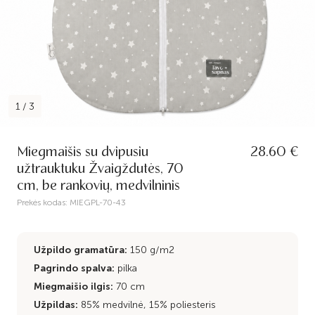
1
/
3
Miegmaišis su dvipusiu
28.60 €
užtrauktuku Žvaigždutės, 70
cm, be rankovių, medvilninis
Prekės kodas:
MIEGPL-70-43
Užpildo gramatūra:
150 g/m2
Pagrindo spalva:
pilka
Miegmaišio ilgis:
70 cm
Užpildas:
85% medvilnė, 15% poliesteris