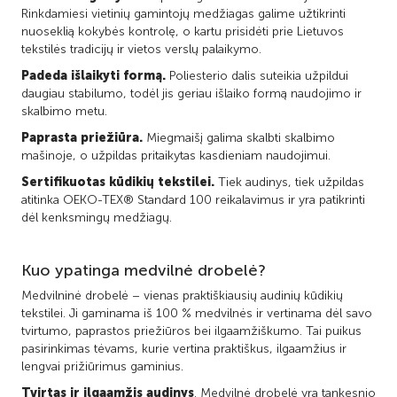
Rinkdamiesi vietinių gamintojų medžiagas galime užtikrinti
nuoseklią kokybės kontrolę, o kartu prisidėti prie Lietuvos
tekstilės tradicijų ir vietos verslų palaikymo.
Padeda išlaikyti formą.
Poliesterio dalis suteikia užpildui
daugiau stabilumo, todėl jis geriau išlaiko formą naudojimo ir
skalbimo metu.
Paprasta priežiūra.
Miegmaišį galima skalbti skalbimo
mašinoje, o užpildas pritaikytas kasdieniam naudojimui.
Sertifikuotas kūdikių tekstilei.
Tiek audinys, tiek užpildas
atitinka OEKO-TEX® Standard 100 reikalavimus ir yra patikrinti
dėl kenksmingų medžiagų.
Kuo ypatinga medvilnė drobelė?
Medvilninė drobelė – vienas praktiškiausių audinių kūdikių
tekstilei. Ji gaminama iš 100 % medvilnės ir vertinama dėl savo
tvirtumo, paprastos priežiūros bei ilgaamžiškumo. Tai puikus
pasirinkimas tėvams, kurie vertina praktiškus, ilgaamžius ir
lengvai prižiūrimus gaminius.
Tvirtas ir ilgaamžis audinys
. Medvilnė drobelė yra tankesnio