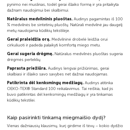
pynimo nei muslinas, todėl gerai išlaiko formą ir yra pritaikyta
dažnam naudojimui bei skalbimui.
Natūralus medvilninis pluoštas.
Audinys pagamintas iš 100
% medvilnės be sintetinių pluoštų. Natūrali medvilnė jau daugelį
metų naudojama kūdikių tekstilėje.
Gerai praleidžia orą.
Medvilninė drobelė leidžia orui
cirkuliuoti ir padeda palaikyti komfortą miego metu.
Gerai sugeria drėgmę.
Natūralus medvilnės pluoštas sugeria
drėgmės perteklių.
Paprasta priežiūra.
Audinys lengvai prižiūrimas, gerai
skalbiasi ir išlaiko savo savybes net dažnai naudojamas.
Patikrinta dėl kenksmingų medžiagų.
Audinys atitinka
OEKO-TEX® Standard 100 reikalavimus. Tai reiškia, kad jis
buvo patikrintas dėl kenksmingų medžiagų ir yra tinkamas
kūdikių tekstilei.
Kaip pasirinkti tinkamą miegmaišio dydį?
Vienas dažniausių klausimų, kurį girdime iš tėvų – kokio dydžio