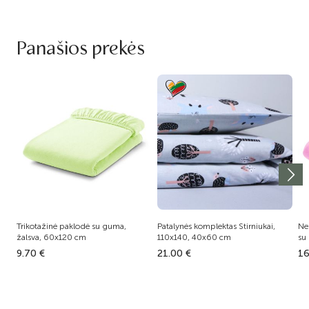
Panašios prekės
Trikotažinė paklodė su guma,
Patalynės komplektas Stirniukai,
Ne
žalsva, 60x120 cm
110x140, 40x60 cm
su
9.70 €
21.00 €
16