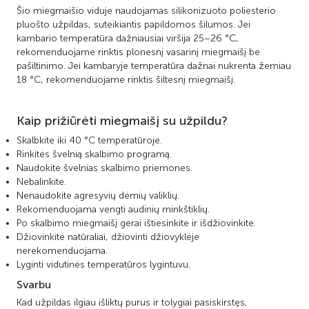
Šio miegmaišio viduje naudojamas silikonizuoto poliesterio
pluošto užpildas, suteikiantis papildomos šilumos. Jei
kambario temperatūra dažniausiai viršija 25–26 °C,
rekomenduojame rinktis plonesnį vasarinį miegmaišį be
pašiltinimo. Jei kambaryje temperatūra dažnai nukrenta žemiau
18 °C, rekomenduojame rinktis šiltesnį miegmaišį.
Kaip prižiūrėti miegmaišį su užpildu?
Skalbkite iki 40 °C temperatūroje.
Rinkitės švelnią skalbimo programą.
Naudokite švelnias skalbimo priemones.
Nebalinkite.
Nenaudokite agresyvių dėmių valiklių.
Rekomenduojama vengti audinių minkštiklių.
Po skalbimo miegmaišį gerai ištiesinkite ir išdžiovinkite.
Džiovinkite natūraliai, džiovinti džiovyklėje
nerekomenduojama.
Lyginti vidutinės temperatūros lygintuvu.
Svarbu
Kad užpildas ilgiau išliktų purus ir tolygiai pasiskirstęs,