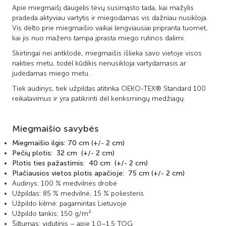
Apie miegmaišį daugelis tėvų susimąsto tada, kai mažylis
pradeda aktyviau vartytis ir miegodamas vis dažniau nusikloja.
Vis dėlto prie miegmaišio vaikai lengviausiai pripranta tuomet,
kai jis nuo mažens tampa įprasta miego rutinos dalimi.
Skirtingai nei antklodė, miegmaišis išlieka savo vietoje visos
nakties metu, todėl kūdikis nenusikloja vartydamasis ar
judėdamas miego metu.
Tiek audinys, tiek užpildas atitinka OEKO-TEX® Standard 100
reikalavimus ir yra patikrinti dėl kenksmingų medžiagų.
Miegmaišio savybės
Miegmaišio ilgis:
70 cm
(+/- 2 cm)
Pečių plotis:
32 cm
(+/- 2 cm)
Plotis ties pažastimis:
40 cm
(+/- 2 cm)
Plačiausios vietos plotis apačioje:
75 cm
(+/- 2 cm)
Audinys: 100 % medvilnės drobė
Užpildas: 85 % medvilnė, 15 % poliesteris
Užpildo kilmė: pagamintas Lietuvoje
Užpildo tankis: 150 g/m²
Šiltumas: vidutinis – apie 1.0–1.5 TOG