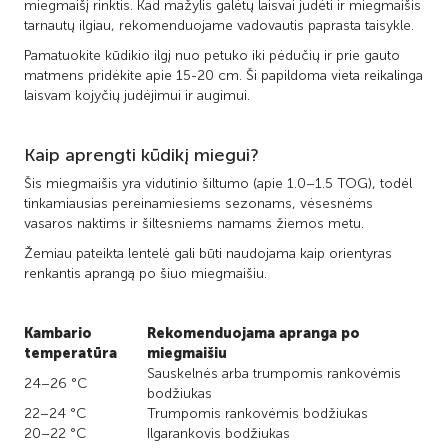
miegmaišį rinktis. Kad mažylis galėtų laisvai judėti ir miegmaišis
tarnautų ilgiau, rekomenduojame vadovautis paprasta taisykle.
Pamatuokite kūdikio ilgį nuo petuko iki pėdučių ir prie gauto
matmens pridėkite apie 15-20 cm. Ši papildoma vieta reikalinga
laisvam kojyčių judėjimui ir augimui.
Kaip aprengti kūdikį miegui?
Šis miegmaišis yra vidutinio šiltumo (apie 1.0–1.5 TOG), todėl
tinkamiausias pereinamiesiems sezonams, vėsesnėms
vasaros naktims ir šiltesniems namams žiemos metu.
Žemiau pateikta lentelė gali būti naudojama kaip orientyras
renkantis aprangą po šiuo miegmaišiu.
Kambario
Rekomenduojama apranga po
temperatūra
miegmaišiu
Sauskelnės arba trumpomis rankovėmis
24–26 °C
bodžiukas
22–24 °C
Trumpomis rankovėmis bodžiukas
20–22 °C
Ilgarankovis bodžiukas