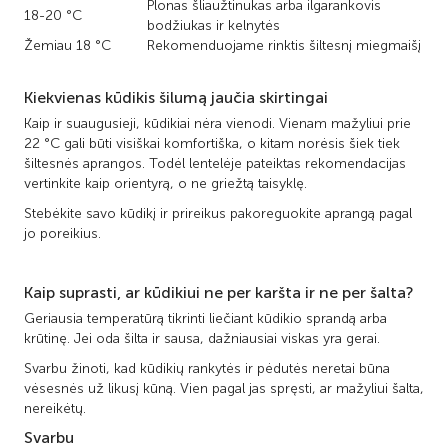
Plonas šliaužtinukas arba ilgarankovis
18-20 °C
bodžiukas ir kelnytės
Žemiau 18 °C
Rekomenduojame rinktis šiltesnį miegmaišį
Kiekvienas kūdikis šilumą jaučia skirtingai
Kaip ir suaugusieji, kūdikiai nėra vienodi. Vienam mažyliui prie
22 °C gali būti visiškai komfortiška, o kitam norėsis šiek tiek
šiltesnės aprangos. Todėl lentelėje pateiktas rekomendacijas
vertinkite kaip orientyrą, o ne griežtą taisyklę.
Stebėkite savo kūdikį ir prireikus pakoreguokite aprangą pagal
jo poreikius.
Kaip suprasti, ar kūdikiui ne per karšta ir ne per šalta?
Geriausia temperatūrą tikrinti liečiant kūdikio sprandą arba
krūtinę. Jei oda šilta ir sausa, dažniausiai viskas yra gerai.
Svarbu žinoti, kad kūdikių rankytės ir pėdutės neretai būna
vėsesnės už likusį kūną. Vien pagal jas spręsti, ar mažyliui šalta,
nereikėtų.
Svarbu