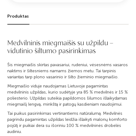
Produktas
Medvilninis miegmaišis su užpildu –
vidutinio šiltumo pasirinkimas
Šis miegmaišis skirtas pavasariui, rudeniui, vėsesnėms vasaros
naktims ir šiltesniems namams žiemos metu. Tai tarpinis
variantas tarp plono vasarinio ir šilto žieminio miegmaišio.
Miegmaišio viduje naudojamas Lietuvoje pagamintas
medvilninis užpildas, kurio sudėtyje yra 85 % medvilnės ir 15 %
poliesterio. Užpildas suteikia papildomos šilumos išlaikydamas
miegmaišį lengvą, minkštą ir patogų kasdieniam naudojimui.
Tai puikus pasirinkimas vertinantiems natūralumą. Medvilnės
pagrindu pagamintas užpildas leidžia išlaikyti malonų komforto
pojūtį ir puikiai dera su išoriniu 100 % medvilninės drobelės
audiniu.