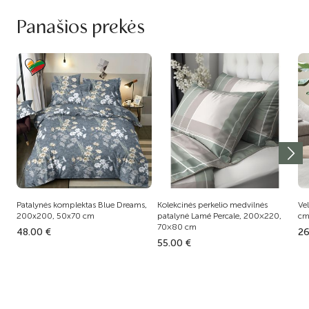
Panašios prekės
Patalynės komplektas Blue Dreams,
Kolekcinės perkelio medvilnės
Ve
200x200, 50x70 cm
patalynė Lamé Percale, 200×220,
c
70×80 cm
48.00 €
26
55.00 €