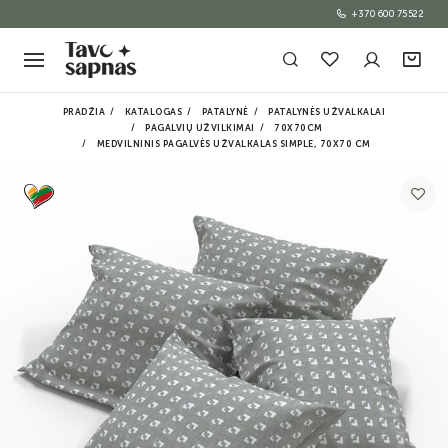
+370 600 75522
PRADŽIA
KATALOGAS
PATALYNĖ
PATALYNĖS UŽVALKALAI
PAGALVIŲ UŽVILKIMAI
70X70CM
MEDVILNINIS PAGALVĖS UŽVALKALAS SIMPLE, 70X70 CM