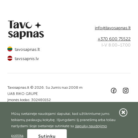
info@tavosapnas.lt
+370 600 75522
I-V 8.00–17.00
tavosapnas.lt
tavssapnis.lv
Tavosapnas.lt © 2026. Su Jumis nuo 2008 m
UAB RIKO GRUPĖ
Įmonės kodas: 302480152
Adresas: Dariaus ir Girėno g. 79A, Jurbarkas, LT-74185
Sprendimas:
ELECTRONIC LAB
Mūsų svetainėje naudojami slapukai, kad užtikrintume jums
teikiamų paslaugų kokybę. Išjungdami šį pranešimą arba toliau
naršydami šioje svetainėje sutinkate su
slapukų naudojimo
politika
.
Sutinku