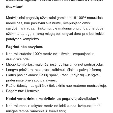
Medvilniniai pagalvių užvalkalai – natūralus švelnumas ir komfortas
jūsų miegui
Medvilniniai pagalvių užvalkalai gaminami iš 100% natūralios
medvilnės, kuri pasižymi švelnumu, kvėpuojančiomis
savybėmis ir ilgaamžiškumu. Jie maloniai priglunda prie odos,
užtikrina patogų ir ramų miegą bei lengvai dera prie bet kokio
patalynės komplekto.
Pagrindinės savybės:
Natūrali sudėtis: 100% medvilnė – švelni, kvėpuojanti ir
draugiška odai;
Miego komfortas: malonūs liesti, puikiai tinka net jautriai odai;
Lengva priežiūra: atsparūs skalbimui, išlaiko spalvą ir formą;
Platus pasirinkimas: įvairių spalvų, raštų ir dydžių – lengvai
priderinsite prie savo patalynės;
Rašto išdėstymas gali šiek tiek skirtis nuo matomo nuotraukoje;
Pagaminta: Lietuvoje.
Kodėl verta rinktis medvilninius pagalvių užvalkalus?
Natūralumas ir kokybė: medvilnė leidžia odai kvėpuoti, todėl
miegas tampa ramesnis ir sveikesnis;