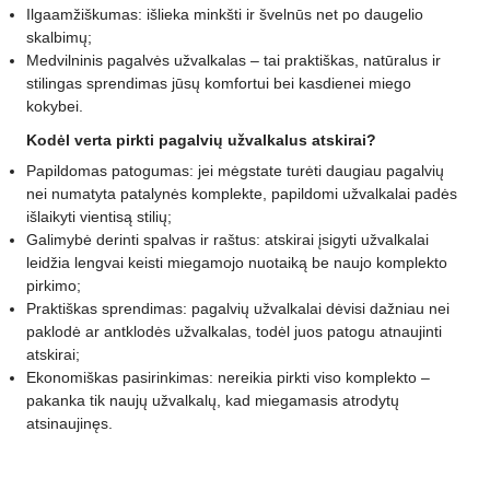
Ilgaamžiškumas: išlieka minkšti ir švelnūs net po daugelio
skalbimų;
Medvilninis pagalvės užvalkalas – tai praktiškas, natūralus ir
stilingas sprendimas jūsų komfortui bei kasdienei miego
kokybei.
Kodėl verta pirkti pagalvių užvalkalus atskirai?
Papildomas patogumas: jei mėgstate turėti daugiau pagalvių
nei numatyta patalynės komplekte, papildomi užvalkalai padės
išlaikyti vientisą stilių;
Galimybė derinti spalvas ir raštus: atskirai įsigyti užvalkalai
leidžia lengvai keisti miegamojo nuotaiką be naujo komplekto
pirkimo;
Praktiškas sprendimas: pagalvių užvalkalai dėvisi dažniau nei
paklodė ar antklodės užvalkalas, todėl juos patogu atnaujinti
atskirai;
Ekonomiškas pasirinkimas: nereikia pirkti viso komplekto –
pakanka tik naujų užvalkalų, kad miegamasis atrodytų
atsinaujinęs.