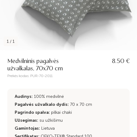
1
/
1
Medvilninis pagalvės
8.50 €
užvalkalas, 70x70 cm
Prekės kodas:
PUR-70-2011
Audinys:
100% medvilnė
Pagalvės užvalkalo dydis:
70 x 70 cm
Pagrindo spalva:
pilkai chaki
Užsegimas:
su užkišimu
Gamintojas:
Lietuva
Sertifikatas:
OEKO-TEX® Standard 100