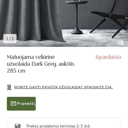
1
/
1
Matuojama veliūrinė
Išparduota
užuolaida Dark Grey, aukštis
285 cm
NORITE GAUTI PASIŪTĄ UŽUOLAIDĄ? SPAUSKITE ČIA.
Pranešti, kai bus prekyboje
Prekės pristatymo terminas 1-3 d.d.