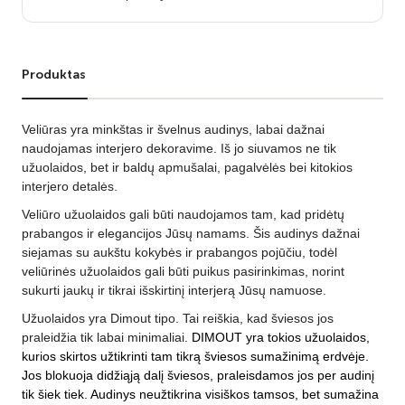
Produktas
Veliūras yra minkštas ir švelnus audinys, labai dažnai
naudojamas interjero dekoravime. Iš jo siuvamos ne tik
užuolaidos, bet ir baldų apmušalai, pagalvėlės bei kitokios
interjero detalės.
Veliūro užuolaidos gali būti naudojamos tam, kad pridėtų
prabangos ir elegancijos Jūsų namams. Šis audinys dažnai
siejamas su aukštu kokybės ir prabangos pojūčiu, todėl
veliūrinės užuolaidos gali būti puikus pasirinkimas, norint
sukurti jaukų ir tikrai išskirtinį interjerą Jūsų namuose.
Užuolaidos yra Dimout tipo. Tai reiškia, kad šviesos jos
praleidžia tik labai minimaliai.
DIMOUT yra tokios užuolaidos,
kurios skirtos užtikrinti tam tikrą šviesos sumažinimą erdvėje.
Jos blokuoja didžiąją dalį šviesos, praleisdamos jos per audinį
tik šiek tiek. Audinys neužtikrina visiškos tamsos, bet sumažina