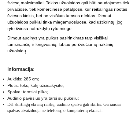
šviesą maksimaliai. Tokios užuolaidos gali būti naudojamos tiek
privačiose, tiek komercinėse patalpose, kur reikalingas ribotas
šviesos kiekis, bet ne visiškas tamsos efektas. Dimout
užuolaidos puikiai tinka miegamuosiuose, kad užtikrintų, jog
ryto šviesa netrukdytų ryto miego.
Dimout audinys yra puikus pasirinkimas tarp visiškai
tamsinančių ir lengvesnių, labiau peršviečiamų naktinių
užuolaidų.
Informacija:
Aukštis: 285 cm;
Plotis: toks, kokį užsisakysite;
Spalva: tamsiai pilka
;
Audinio paviršius yra tarsi su pūkeliu;
Dėl skirtingų ekranų raiškų, audinio spalva gali skirtis. Geriausiai
spalvas atvaizduoja ne telefonų, o kompiuterių ekranai.