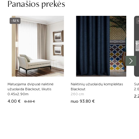
Panašios prekės
-52%
Matuojama dvipusė naktinė
Naktinių užuolaidų komplektas
Sut
užuolaida Blackout, likutis
Blackout
2.
0.45x2.90m
260 cm
2.
4.00 €
nuo 93.80 €
8.33 €