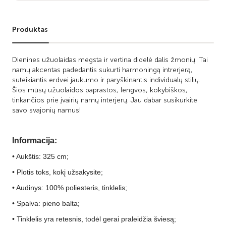
Produktas
Dienines užuolaidas mėgsta ir vertina didelė dalis žmonių. Tai
namų akcentas padedantis sukurti harmoningą intrerjerą,
suteikiantis erdvei jaukumo ir paryškinantis individualų stilių.
Šios mūsų užuolaidos paprastos, lengvos, kokybiškos,
tinkančios prie įvairių namų interjerų. Jau dabar susikurkite
savo svajonių namus!
Informacija:
• Aukštis: 325 cm;
• Plotis toks, kokį užsakysite;
• Audinys: 100% poliesteris, tinklelis;
• Spalva: pieno balta;
• Tinklelis yra retesnis, todėl gerai praleidžia šviesą;