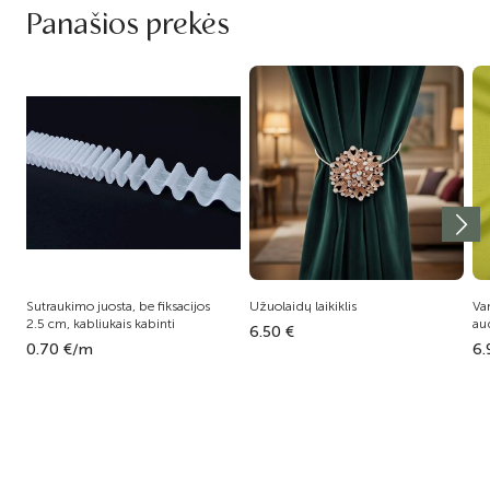
Panašios prekės
Sutraukimo juosta, be fiksacijos
Užuolaidų laikiklis
Va
2.5 cm, kabliukais kabinti
au
6.50 €
0.70 €/m
6.