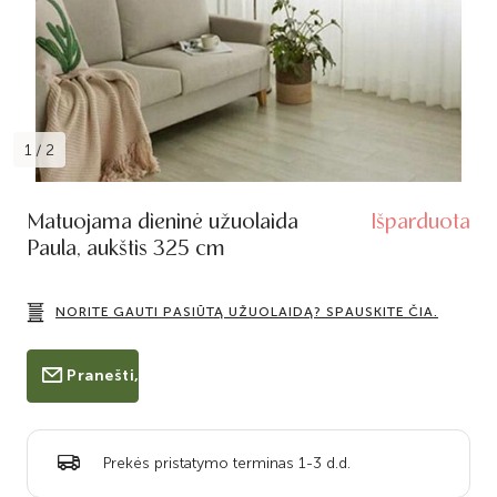
1
/
2
Matuojama dieninė užuolaida
Išparduota
Paula, aukštis 325 cm
NORITE GAUTI PASIŪTĄ UŽUOLAIDĄ? SPAUSKITE ČIA.
Pranešti, kai bus prekyboje
Prekės pristatymo terminas 1-3 d.d.