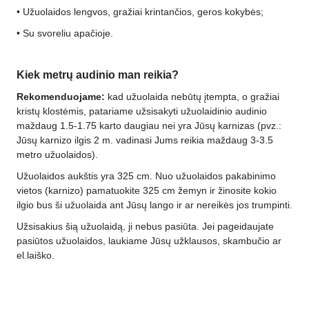
• Užuolaidos lengvos, gražiai krintančios, geros kokybės;
•
Su svoreliu apačioje.
Kiek metrų audinio man reikia?
Rekomenduojame:
kad užuolaida nebūtų įtempta, o gražiai
kristų klostėmis, patariame užsisakyti užuolaidinio audinio
maždaug 1.5-1.75 karto daugiau nei yra Jūsų karnizas (pvz.:
Jūsų karnizo ilgis 2 m. vadinasi Jums reikia maždaug 3-3.5
metro užuolaidos).
Užuolaidos aukštis yra 325 cm. Nuo užuolaidos pakabinimo
vietos (karnizo) pamatuokite 325 cm žemyn ir žinosite kokio
ilgio bus ši užuolaida ant Jūsų lango ir ar nereikės jos trumpinti.
Užsisakius šią užuolaidą, ji nebus pasiūta. Jei pageidaujate
pasiūtos užuolaidos, laukiame Jūsų užklausos, skambučio ar
el.laiško.