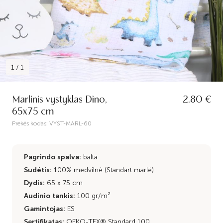
1
/
1
Marlinis vystyklas Dino,
2.80 €
65x75 cm
Prekės kodas:
VYST-MARL-60
Pagrindo spalva:
balta
Sudėtis:
100% medvilnė (Standart marlė)
Dydis:
65 x 75 cm
Audinio tankis:
100 gr/m²
Gamintojas:
ES
Sertifikatas:
OEKO-TEX® Standard 100