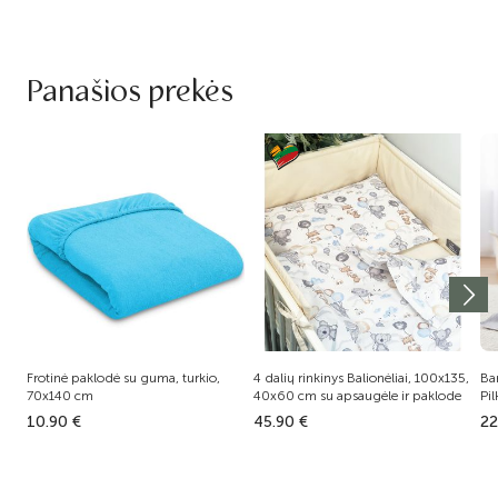
Panašios prekės
Frotinė paklodė su guma, turkio,
4 dalių rinkinys Balionėliai, 100x135,
Ba
70x140 cm
40x60 cm su apsaugėle ir paklode
Pi
10.90 €
45.90 €
22