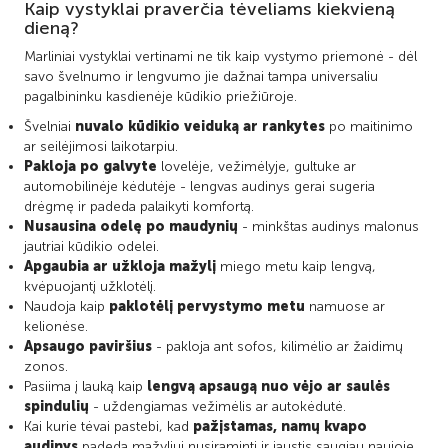
Kaip vystyklai praverčia tėveliams kiekvieną
dieną?
Marliniai vystyklai vertinami ne tik kaip vystymo priemonė - dėl
savo švelnumo ir lengvumo jie dažnai tampa universaliu
pagalbininku kasdienėje kūdikio priežiūroje.
Švelniai
nuvalo kūdikio veiduką ar rankytes
po maitinimo
ar seilėjimosi laikotarpiu.
Pakloja po galvyte
lovelėje, vežimėlyje, gultuke ar
automobilinėje kėdutėje - lengvas audinys gerai sugeria
drėgmę ir padeda palaikyti komfortą.
Nusausina odelę po maudynių
- minkštas audinys malonus
jautriai kūdikio odelei.
Apgaubia ar užkloja mažylį
miego metu kaip lengvą,
kvėpuojantį užklotėlį.
Naudoja kaip
paklotėlį pervystymo metu
namuose ar
kelionėse.
Apsaugo paviršius
- pakloja ant sofos, kilimėlio ar žaidimų
zonos.
Pasiima į lauką kaip
lengvą apsaugą nuo vėjo ar saulės
spindulių
- uždengiamas vežimėlis ar autokėdutė.
Kai kurie tėvai pastebi, kad
pažįstamas, namų kvapo
audinys
padeda mažyliui nusiraminti ir jaustis saugiau naujoje