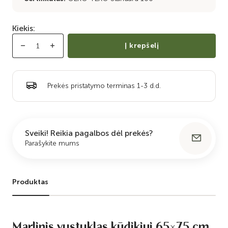
Kiekis:
Į krepšelį
Prekės pristatymo terminas 1-3 d.d.
Sveiki! Reikia pagalbos dėl prekės?
Parašykite mums
Produktas
Marlinis vystyklas kūdikiui 65×75 cm