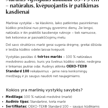
– natūralus, kvėpuojantis ir patikimas
kasdienai
Marliniai vystyklai – tai klasikinis, laiko patikrintas pasirinkimas
kūdikio priežiūrai nuo pirmųjų gyvenimo dienų. Jie lengvi,
natūralūs ir itin praktiški kasdienėje rutinoje – tiek namuose,
tiek kelionėse ar pasivaikščiojimų metu.
Dėl savo struktūros marlė gerai sugeria drėgmę, greitai džiūsta
ir leidžia kūdikio odelei laisvai kvėpuoti.
Vystyklas pasiūtas iš
tvirtos marlės
– 100 % natūralaus
medvilninio audinio, kuris yra švelnus kūdikio odelei, nedirgina
ir tinkamas jautriai odai. Audinys atitinka
OEKO-TEX®
Standard 100
reikalavimus - jame nėra kenksmingų
medžiagų ir jis saugus naudoti net naujagimiams.
Kokios yra marlinių vystyklų savybės?
Medžiaga:
100 % natūrali medvilnė (marlė)
Audinio tipas:
Standartinė, tvirta marlė
Sertifikatas:
OEKO-TEX® Standard 100 – saugus kūdikiams