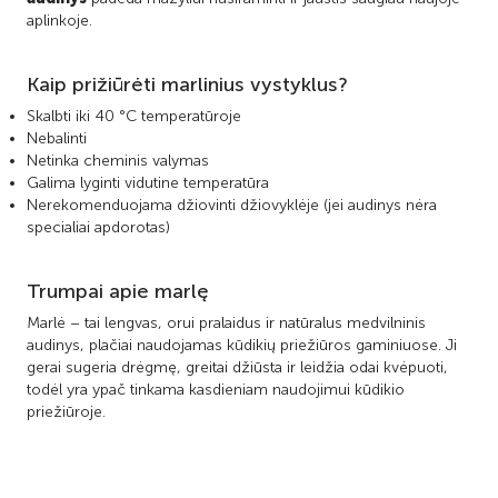
aplinkoje.
Kaip prižiūrėti marlinius vystyklus?
Skalbti iki 40 °C temperatūroje
Nebalinti
Netinka cheminis valymas
Galima lyginti vidutine temperatūra
Nerekomenduojama džiovinti džiovyklėje (jei audinys nėra
specialiai apdorotas)
Trumpai apie marlę
Marlė – tai lengvas, orui pralaidus ir natūralus medvilninis
audinys, plačiai naudojamas kūdikių priežiūros gaminiuose. Ji
gerai sugeria drėgmę, greitai džiūsta ir leidžia odai kvėpuoti,
todėl yra ypač tinkama kasdieniam naudojimui kūdikio
priežiūroje.