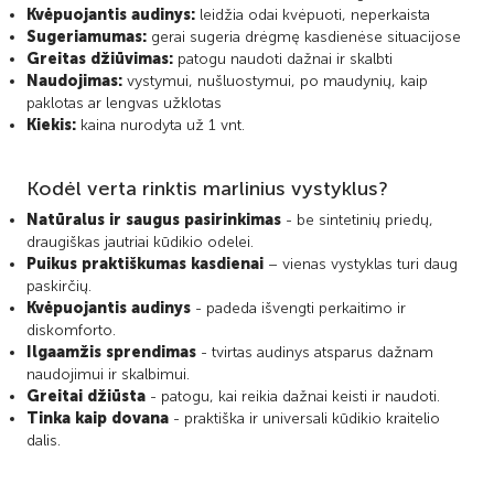
Kvėpuojantis audinys:
leidžia odai kvėpuoti, neperkaista
Sugeriamumas:
gerai sugeria drėgmę kasdienėse situacijose
Greitas džiūvimas:
patogu naudoti dažnai ir skalbti
Naudojimas:
vystymui, nušluostymui, po maudynių, kaip
paklotas ar lengvas užklotas
Kiekis:
kaina nurodyta už 1 vnt.
Kodėl verta rinktis marlinius vystyklus?
Natūralus ir saugus pasirinkimas
- be sintetinių priedų,
draugiškas jautriai kūdikio odelei.
Puikus praktiškumas kasdienai
– vienas vystyklas turi daug
paskirčių.
Kvėpuojantis audinys
- padeda išvengti perkaitimo ir
diskomforto.
Ilgaamžis sprendimas
- tvirtas audinys atsparus dažnam
naudojimui ir skalbimui.
Greitai džiūsta
- patogu, kai reikia dažnai keisti ir naudoti.
Tinka kaip dovana
- praktiška ir universali kūdikio kraitelio
dalis.