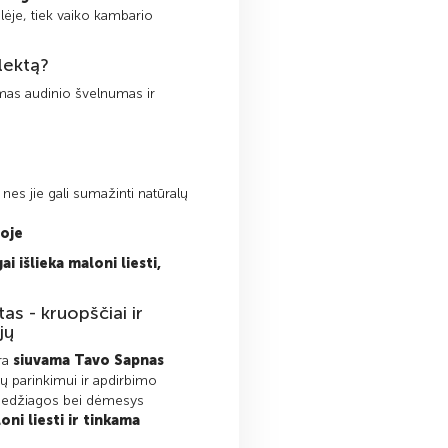
elėje, tiek vaiko kambario
lektą?
mas audinio švelnumas ir
, nes jie gali sumažinti natūralų
roje
gai išlieka maloni liesti,
s - kruopščiai ir
jų
yra
siuvama Tavo Sapnas
ių parinkimui ir apdirbimo
s medžiagos bei dėmesys
oni liesti ir tinkama