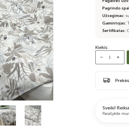
Pagalvės užva
Pagrindo spa
Užsegimas:
s
Gamintojas:
Sertifikatas:
O
Kiekis:
Prekės
Sveiki! Reik
Parašykite m