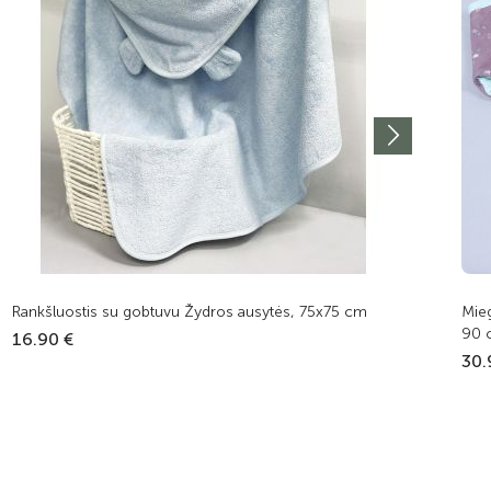
Rankšluostis su gobtuvu Žydros ausytės, 75x75 cm
Mieg
90 c
16.90 €
30.