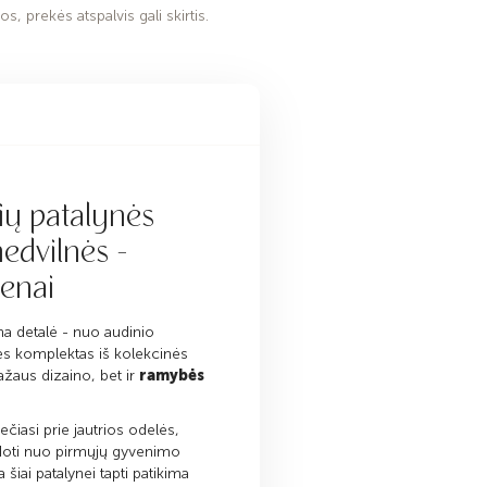
s, prekės atspalvis gali skirtis.
ių patalynės
edvilnės -
ienai
na detalė - nuo audinio
ės komplektas iš kolekcinės
ažaus dizaino, bet ir
ramybės
ečiasi prie jautrios odelės,
udoti nuo pirmųjų gyvenimo
šiai patalynei tapti patikima