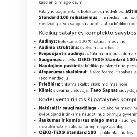
kasdienio miego dalimi.
Patalynė pagaminta iš kolekcinės medvilnės,
atit
Standard 100 reikalavimus
- tai reiškia, kad au
medžiagų ir yra saugus naudoti jautriai kūdikio odel
Kūdikių patalynės komplekto savybės
Audinys:
kolekcinė, 100 % natūrali medvilnė
Audinio struktūra:
švelni, maloni liesti
Kvėpuojantis audinys:
užtikrina oro pralaidumą
Saugumas:
atitinka
OEKO-TEX® Standard 100
r
Naudojimo paskirtis:
kūdikio patalynei nuo pir
Atsparumas skalbimui:
išlaiko formą ir spalvas la
rekomendacijų
Priežiūra:
tinkama skalbti skalbimo mašinoje
Kilmė:
siuvama Lietuvoje,
Tavo Sapnas
siuvykloj
Kodėl verta rinktis šį patalynės kompl
Natūrali ir saugi medžiaga
- kolekcinė medvilnė
kvėpuojanti ir tinkama naudoti nuo pirmųjų gyveni
Jaukumas ir komfortas miego metu
- audinys 
mikroklimatą ir sukuria ramią miego aplinką.
OEKO-TEX® Standard 100
- patikrintas audiny