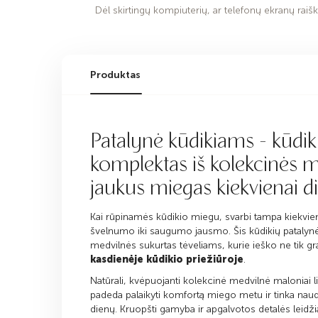
Dėl skirtingų kompiuterių, ar telefonų ekranų raiško
Produktas
Patalynė kūdikiams - kūdik
komplektas iš kolekcinės m
jaukus miegas kiekvienai d
Kai rūpinamės kūdikio miegu, svarbi tampa kiekvie
švelnumo iki saugumo jausmo. Šis kūdikių patalyn
medvilnės sukurtas tėveliams, kurie ieško ne tik gr
kasdienėje kūdikio priežiūroje
.
Natūrali, kvėpuojanti kolekcinė medvilnė maloniai li
padeda palaikyti komfortą miego metu ir tinka na
dienų. Kruopšti gamyba ir apgalvotos detalės leidžia 