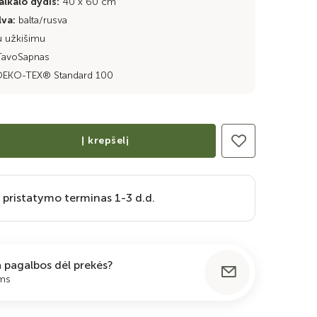
lkalo dydis:
40 x 60 cm
lva:
balta/rusva
u užkišimu
TavoSapnas
EKO-TEX® Standard 100
Į krepšelį
 pristatymo terminas 1-3 d.d.
ia pagalbos dėl prekės?
ums