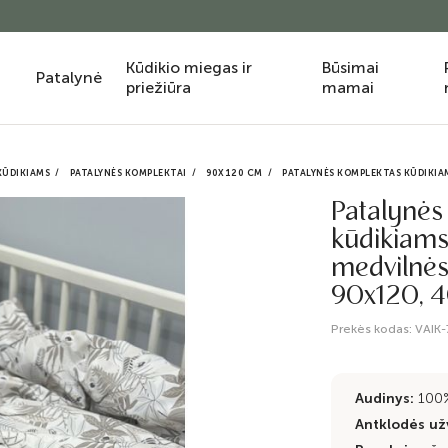
Kūdikio miegas ir
Būsimai
Patalynė
priežiūra
mamai
KŪDIKIAMS
PATALYNĖS KOMPLEKTAI
90X120 CM
PATALYNĖS KOMPLEKTAS KŪDIKIAM
Patalynės
kūdikiams 
medvilnės
90x120, 
Prekės kodas:
VAIK
Audinys:
100
Antklodės užv