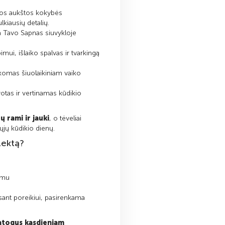
os aukštos kokybės
kiausių detalių.
 Tavo Sapnas siuvykloje
ui, išlaiko spalvas ir tvarkingą
ikomas šiuolaikiniam vaiko
votas ir vertinamas kūdikio
ų rami ir jauki
, o tėveliai
ųjų kūdikio dienų.
lektą?
imu
Esant poreikiui,
pasirenkama
atogus kasdieniam