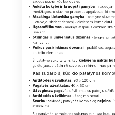
saugus jautriai kūdikio odelei.
Aukšta kokybė ir kruopšti gamyba
- naudojam
medžiagos, o siuvimo procesas apgalvotas iki smul
Atsakinga lietuviška gamyba
- patalynė siuvama
Lietuvoje, skiriant dėmesį kiekvienam komplektui.
Ilgaamžiškumas
- audinys atsparus dažnam skalbim
išvaizdą.
Stilingas ir universalus dizainas
- lengvai prita
kambariui.
Puikus pasirinkimas dovanai
- praktiškas, apgal
kraitelio elementas.
Ši patalynė sukurta tam, kad
kiekviena naktis būt
galėtų jaustis užtikrinti savo pasirinkimu - nuo pirm
Kas sudaro šį kūdikio patalynės komp
Antklodės užvalkalas:
90 × 120 cm
Pagalvės užvalkalas:
40 × 60 cm
Užsegimas:
pagalvės užvilkimas su patogiu užkiš
Antklodės užvilkimas
užsegimo neturi
Svarbu:
paklodė į patalynės komplektą
neįeina
. 
atskirai čia
.
Šis patalynės komplektas sukurtas taip, kad būtų
p