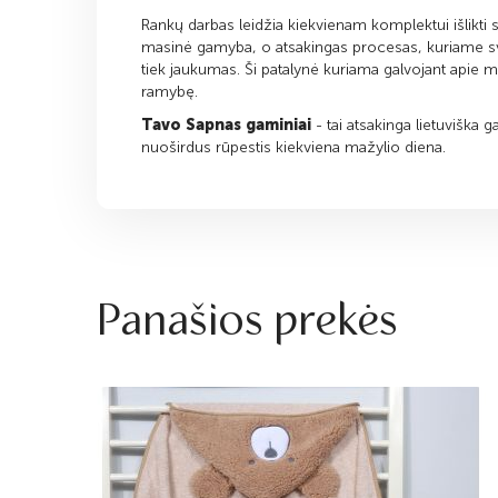
Rankų darbas leidžia kiekvienam komplektui išlikti sa
masinė gamyba, o atsakingas procesas, kuriame s
tiek jaukumas. Ši patalynė kuriama galvojant apie m
ramybę.
Tavo Sapnas gaminiai
- tai atsakinga lietuviška 
nuoširdus rūpestis kiekviena mažylio diena.
Panašios prekės