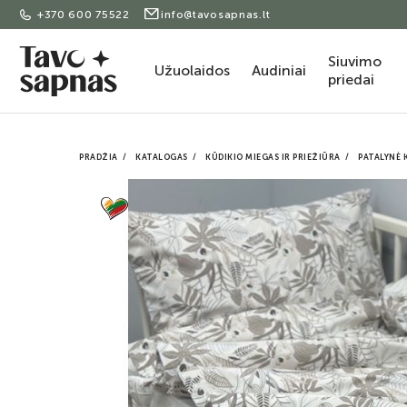
+370 600 75522
info@tavosapnas.lt
Siuvimo
Užuolaidos
Audiniai
priedai
PRADŽIA
KATALOGAS
KŪDIKIO MIEGAS IR PRIEŽIŪRA
PATALYNĖ 