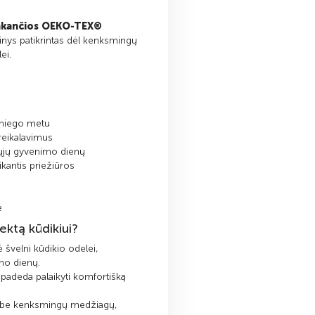
inkančios OEKO-TEX®
dinys patikrintas dėl kenksmingų
ei.
 miego metu
eikalavimus
mųjų gyvenimo dienų
ikantis priežiūros
e
ektą kūdikiui?
 švelni kūdikio odelei,
mo dienų.
padeda palaikyti komfortišką
s be kenksmingų medžiagų,