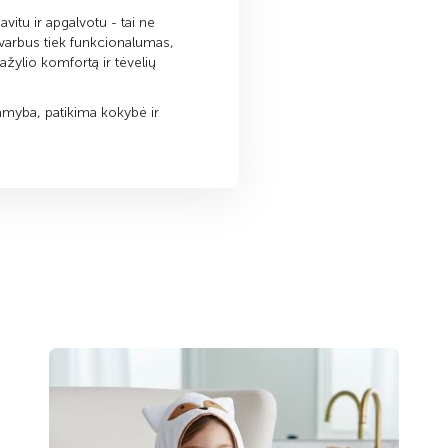
vitu ir apgalvotu - tai ne
varbus tiek funkcionalumas,
ažylio komfortą ir tėvelių
gamyba, patikima kokybė ir