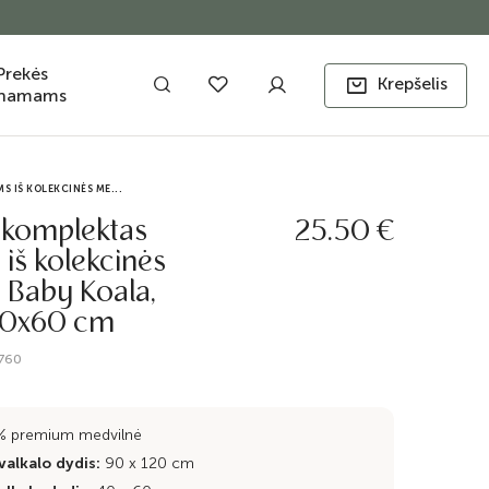
Prekės
Krepšelis
namams
S IŠ KOLEKCINĖS ME...
 komplektas
25.50 €
iš kolekcinės
 Baby Koala,
40x60 cm
-760
% premium medvilnė
alkalo dydis:
90 x 120 cm