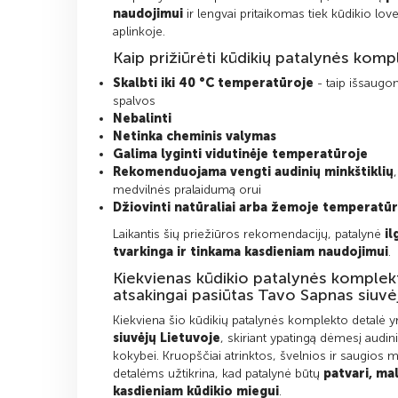
naudojimui
ir lengvai pritaikomas tiek kūdikio lov
aplinkoje.
Kaip prižiūrėti kūdikių patalynės komp
Skalbti iki 40 °C temperatūroje
- taip išsaugo
spalvos
Nebalinti
Netinka cheminis valymas
Galima lyginti vidutinėje temperatūroje
Rekomenduojama vengti audinių minkštiklių
medvilnės pralaidumą orui
Džiovinti natūraliai arba žemoje temperatū
Laikantis šių priežiūros rekomendacijų, patalynė
il
tvarkinga ir tinkama kasdieniam naudojimui
.
Kiekvienas kūdikio patalynės komplekta
atsakingai pasiūtas Tavo Sapnas siuvė
Kiekviena šio kūdikių patalynės komplekto detalė 
siuvėjų Lietuvoje
, skiriant ypatingą dėmesį audin
kokybei. Kruopščiai atrinktos, švelnios ir saugio
detalėms užtikrina, kad patalynė būtų
patvari, mal
kasdieniam kūdikio miegui
.