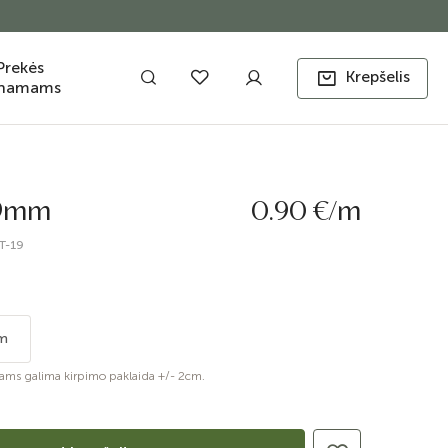
Prekės
Krepšelis
namams
 9mm
0.90 €/m
T-19
m
ams galima kirpimo paklaida +/- 2cm.