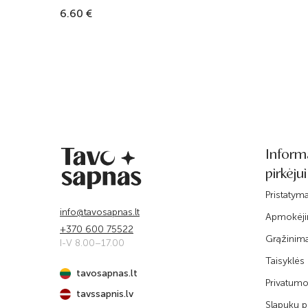
6.60 €
Inform
pirkėjui
Pristatym
info@tavosapnas.lt
Apmokėj
+370 600 75522
Grąžinim
I-V 8.00–17.00
Taisyklės
tavosapnas.lt
Privatumo 
tavssapnis.lv
Slapukų po