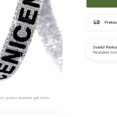
Prekės
Sveiki! Reik
Parašykite m
s, prekės atspalvis gali skirtis.