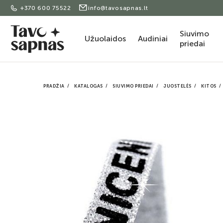
+370 600 75522
info@tavosapnas.lt
Siuvimo
Užuolaidos
Audiniai
priedai
PRADŽIA
KATALOGAS
SIUVIMO PRIEDAI
JUOSTELĖS
KITOS