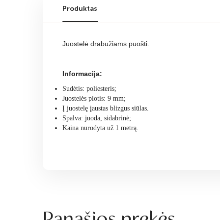
Produktas
Juostelė drabužiams puošti.
Informacija:
Sudėtis: poliesteris;
Juostelės plotis: 9 mm;
Į juostelę įaustas blizgus siūlas.
Spalva: juoda, sidabrinė;
Kaina nurodyta už 1 metrą.
Panašios prekės