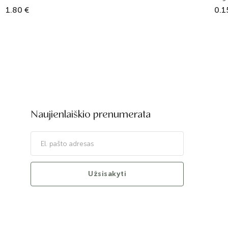
1.80 €
0.1
Naujienlaiškio prenumerata
Užsisakyti