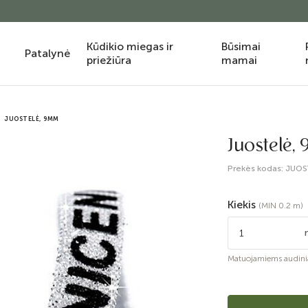
Kūdikio miegas ir
Būsimai
Patalynė
priežiūra
mamai
JUOSTELĖ, 9MM
Juostelė,
Prekės kodas:
JUOS
Kiekis
(MIN 0.2 m)
Matuojamiems audini