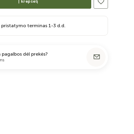
Į krepšelį
 pristatymo terminas 1-3 d.d.
ia pagalbos dėl prekės?
ums