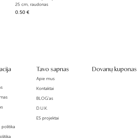
25 cm, raudonas
0.50 €
acija
Tavo sapnas
Dovanų kuponas
Apie mus
as
Kontaktai
imas
BLOG'as
as
D.U.K.
ES projektai
politika
litika