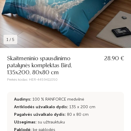
1
/
5
Skaitmeninio spausdinimo
28.90 €
patalynės komplektas Bird,
135x200, 80x80 cm
Prekės kodas:
HER-4459411050
Audinys:
100 % RANFORCE medvilnė
Antklodės užvalkalo dydis:
135 x 200 cm
Pagalvės užvalkalo dydis:
80 x 80 cm
Užsegimas:
su užtrauktuku
Paklodė:
be paklodės