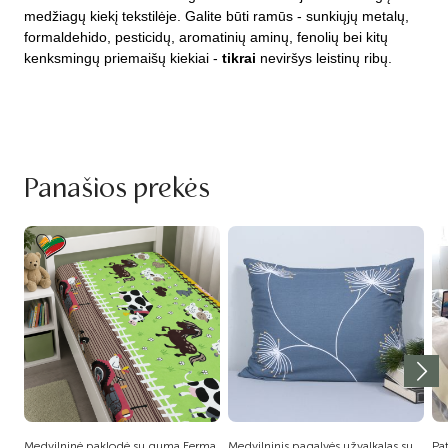
medžiagų kiekį tekstilėje. Galite būti ramūs - sunkiųjų metalų,
formaldehido, pesticidų, aromatinių aminų, fenolių bei kitų
kenksmingų priemaišų kiekiai -
tikrai
neviršys leistinų ribų.
Panašios prekės
Medvilninė paklodė su guma Ferma,
Medvilninis pagalvės užvalkalas su
Pa