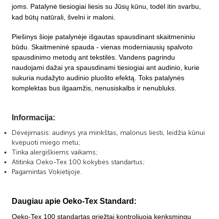
joms. Patalynė tiesiogiai liesis su Jūsų kūnu, todėl itin svarbu,
kad būtų natūrali, švelni ir maloni.
Piešinys šioje patalynėje išgautas spausdinant skaitmeniniu
būdu. Skaitmeninė spauda - vienas moderniausių spalvoto
spausdinimo metodų ant tekstilės.
Vandens pagrindu
naudojami dažai yra spausdinami tiesiogiai ant audinio, kurie
sukuria nudažyto audinio pluošto efektą.
Toks patalynės
komplektas bus ilgaamžis, nenusiskalbs ir nenubluks.
Informacija:
Dėvėjimasis: audinys yra minkštas, malonus liesti, leidžia kūnui
kvėpuoti miego metu;
Tinka alergiškiems vaikams;
Atitinka Oeko-Tex 100 kokybės standartus
;
Pagamintas Vokietijoje.
Daugiau apie Oeko-Tex Standard:
Oeko-Tex 100 standartas griežtai kontroliuoja kenksmingų