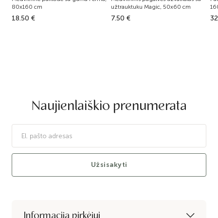
80x160 cm
užtrauktuku Magic, 50x60 cm
16
18.50 €
7.50 €
32
Naujienlaiškio prenumerata
Užsisakyti
Informacija pirkėjui