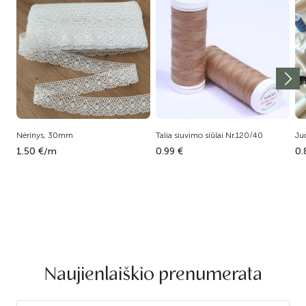
Nėrinys, 30mm
Talia siuvimo siūlai Nr.120/40
Ju
1.50 €/m
0.99 €
0.
Naujienlaiškio prenumerata