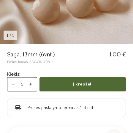
1
/
1
Saga, 13mm (6vnt.)
1.00 €
Prekės kodas:
SAGOS-709-a
Kiekis:
Į krepšelį
Prekės pristatymo terminas 1-3 d.d.