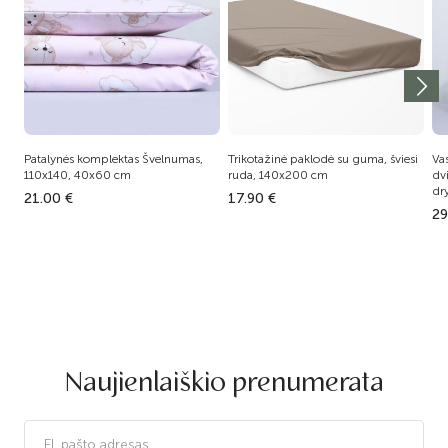
Patalynės komplektas Švelnumas,
Trikotažinė paklodė su guma, šviesi
Va
110x140, 40x60 cm
ruda, 140x200 cm
dv
dr
21.00 €
17.90 €
29
Naujienlaiškio prenumerata