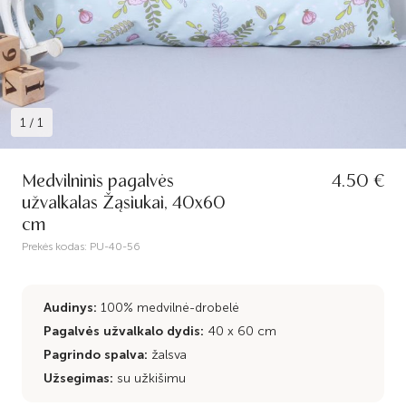
1
/
1
Medvilninis pagalvės
4.50 €
užvalkalas Žąsiukai, 40x60
cm
Prekės kodas:
PU-40-56
Audinys:
100% medvilnė-drobelė
Pagalvės užvalkalo dydis:
40 x 60 cm
Pagrindo spalva:
žalsva
Užsegimas:
su užkišimu