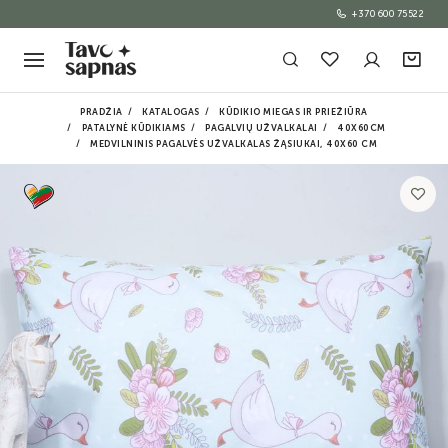
+370 600 75522
PRADŽIA
KATALOGAS
KŪDIKIO MIEGAS IR PRIEŽIŪRA
PATALYNĖ KŪDIKIAMS
PAGALVIŲ UŽVALKALAI
40X60CM
MEDVILNINIS PAGALVĖS UŽVALKALAS ŽĄSIUKAI, 40X60 CM