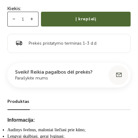
Kiekis:
Į krepšelį
Prekės pristatymo terminas 1-3 d.d.
Sveiki! Reikia pagalbos dėl prekės?
Parašykite mums
Produktas
Informacija:
Audinys švelnus, maloniai liečiasi prie kūno;
Lengvai skalbiasi, gerai lyginasi;