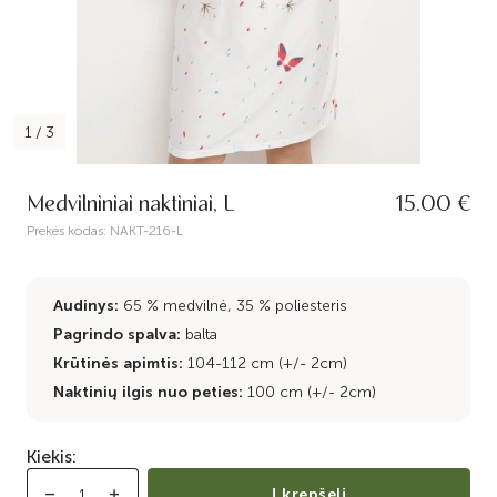
1
/
3
Medvilniniai naktiniai, L
15.00 €
Prekės kodas:
NAKT-216-L
Audinys:
65 % medvilnė, 35 % poliesteris
Pagrindo spalva:
balta
Krūtinės apimtis:
104-112 cm (+/- 2cm)
Naktinių ilgis nuo peties:
100 cm (+/- 2cm)
Kiekis:
Į krepšelį