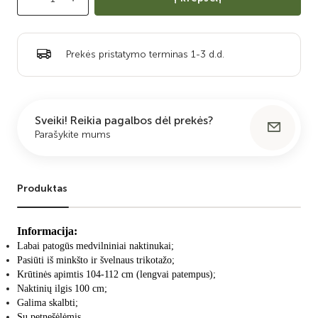
Prekės pristatymo terminas 1-3 d.d.
Sveiki! Reikia pagalbos dėl prekės?
Parašykite mums
Produktas
Informacija:
Labai patogūs medvilniniai naktinukai;
Pasiūti iš minkšto ir švelnaus trikotažo;
Krūtinės apimtis 104-112 cm (lengvai patempus);
Naktinių ilgis 100 cm;
Galima skalbti;
Su petnešėlėmis.