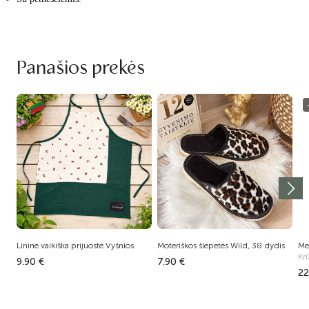
Panašios prekės
Lininė vaikiška prijuostė Vyšnios
Moteriškos šlepetės Wild, 38 dydis
Med
Kr
9.90 €
7.90 €
22