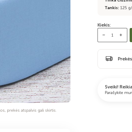
Tinka čiužiniu
Tankis:
125 g
Kiekis:
Prekės
Sveiki! Reik
Parašykite m
s, prekės atspalvis gali skirtis.