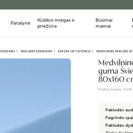
Kūdikio miegas ir
Būsimai
Patalynė
priežiūra
mamai
KŪDIKIAMS
PAKLODĖS KŪDIKIAMS
80X160 CM ČIUŽINIUI
MEDVILNINĖ PAKLODĖ SU 
Medvilnin
guma Švie
80x160 
Prekės kodas:
SGM-
Paklodės aud
Pagrindo spa
Paklodės dyd