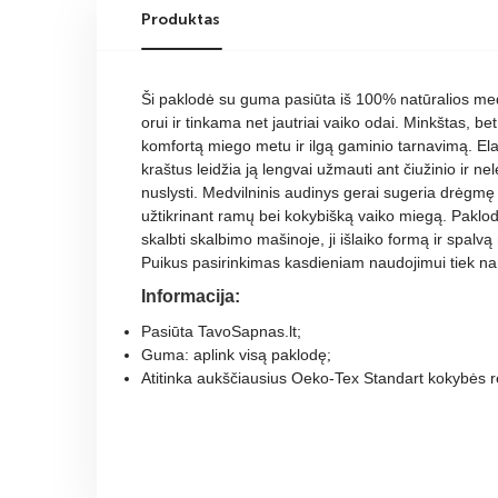
Produktas
Ši paklodė su guma pasiūta iš 100% natūralios medvi
orui ir tinkama net jautriai vaiko odai. Minkštas, bet
komfortą miego metu ir ilgą gaminio tarnavimą. El
kraštus leidžia ją lengvai užmauti ant čiužinio ir nel
nuslysti. Medvilninis audinys gerai sugeria drėgmę i
užtikrinant ramų bei kokybišką vaiko miegą. Paklod
skalbti skalbimo mašinoje, ji išlaiko formą ir spalv
Puikus pasirinkimas kasdieniam naudojimui tiek na
Informacija:
Pasiūta TavoSapnas.lt;
Guma: aplink visą paklodę
;
Atitinka aukščiausius Oeko-Tex Standart kokybės r