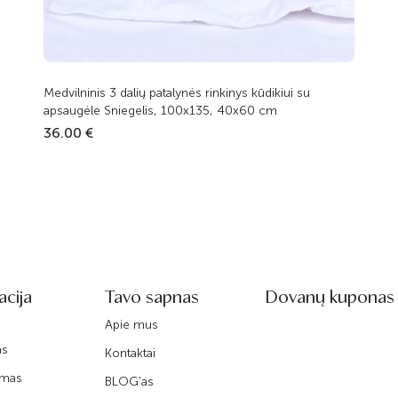
Medvilninis 3 dalių patalynės rinkinys kūdikiui su
apsaugėle Sniegelis, 100x135, 40x60 cm
36.00 €
acija
Tavo sapnas
Dovanų kuponas
Apie mus
as
Kontaktai
imas
BLOG'as