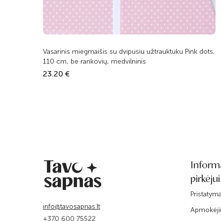
Vasarinis miegmaišis su dvipusiu užtrauktuku Pink dots,
110 cm, be rankovių, medvilninis
23.20 €
Inform
pirkėjui
Pristatym
info@tavosapnas.lt
Apmokėj
+370 600 75522