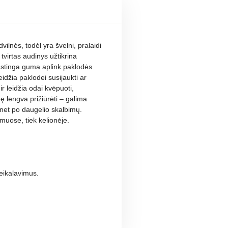
lnės, todėl yra švelni, pralaidi
 tvirtas audinys užtikrina
astinga guma aplink paklodės
eidžia paklodei susijaukti ar
r leidžia odai kvėpuoti,
ę lengva prižiūrėti – galima
ą net po daugelio skalbimų.
muose, tiek kelionėje.
eikalavimus.