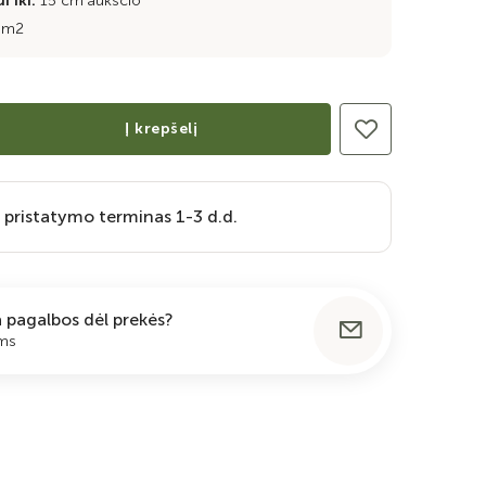
i iki:
15 cm aukščio
/m2
Į krepšelį
 pristatymo terminas 1-3 d.d.
ia pagalbos dėl prekės?
ums