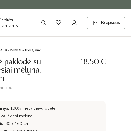
Prekės
Krepšelis
namams
GUMA ŠVIESIAI MĖLYNA, 80X...
ė paklodė su
18.50 €
siai mėlyna,
cm
80-196
inys:
100% medvilnė-drobelė
lva:
šviesi mėlyna
is:
80 x 160 cm