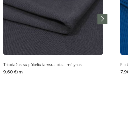
Trikotažas su pūkeliu tamsus pilkai mėlynas
Rib 
9.60 €/m
7.9