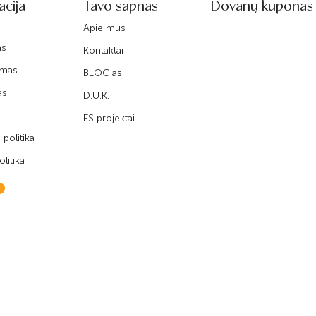
acija
Tavo sapnas
Dovanų kuponas
Apie mus
as
Kontaktai
imas
BLOG'as
as
D.U.K.
ES projektai
politika
litika