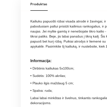
Produktas
Kailiuku papuošti rūbai visada atrodė ir žavingai, i
pabodusiam paltui prisiūti kailinius rankogalius, ir 
naujas. Jei mylite gamtą ir nenešiojate tikro kailio -
tikrai patiks. Beje, jis labai panašus į tikrą kailį. Ši
papuoš bet kurį rūbą. Puikiai atrodys ir liemenė su 
apykaklė. Pasirinkite šį kailiuką, ir nustebsite, kiek ž
Informacija:
• Dirbtinis kailiukas 5x100cm;
• Sudėtis: 100% akrilas;
• Plauko ilgis maždaug 5 cm;
• Spalva: ruda;
Labai labai minkštas ir švelnus, tinkantis rankoga
dekoracijoms.