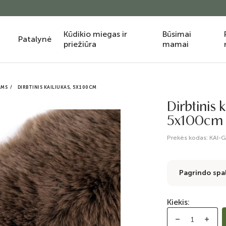
Kūdikio miegas ir
Būsimai
Patalynė
priežiūra
mamai
AMS
DIRBTINIS KAILIUKAS, 5X100CM
Dirbtinis k
5x100cm
Prekės kodas:
KAI-
Pagrindo spa
Kiekis: