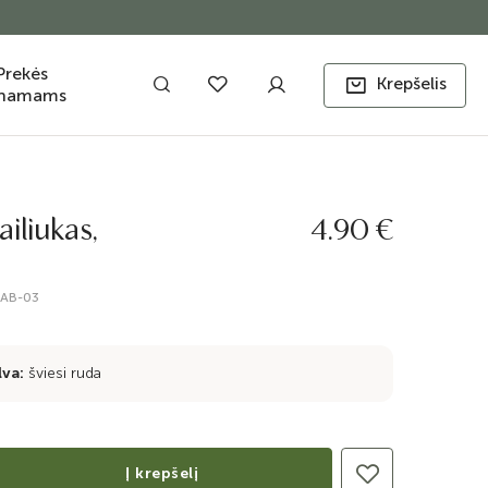
Prekės
Krepšelis
namams
ailiukas,
4.90 €
GAB-03
lva:
šviesi ruda
Į krepšelį