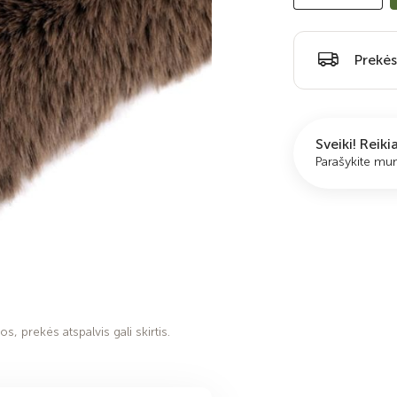
Prekės
Sveiki! Reik
Parašykite m
s, prekės atspalvis gali skirtis.