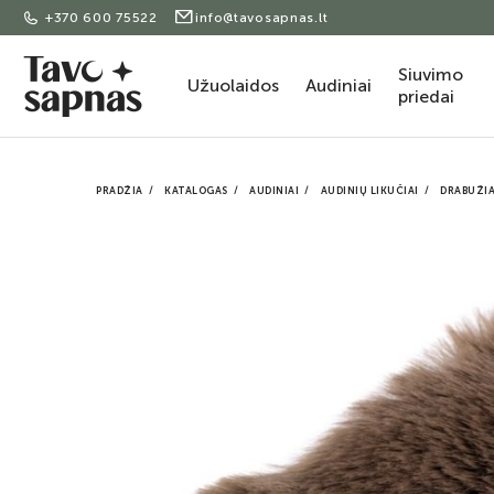
+370 600 75522
info@tavosapnas.lt
Siuvimo
Užuolaidos
Audiniai
priedai
PRADŽIA
KATALOGAS
AUDINIAI
AUDINIŲ LIKUČIAI
DRABUŽI