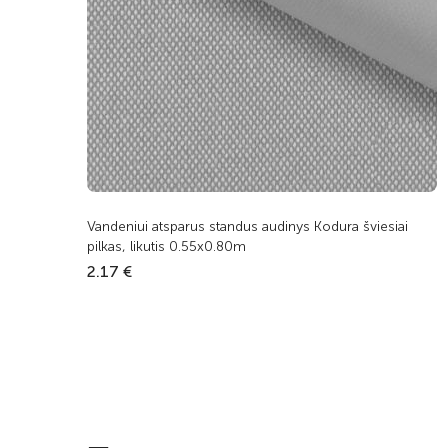
Vandeniui atsparus standus audinys Kodura šviesiai
pilkas, likutis 0.55x0.80m
2.17 €