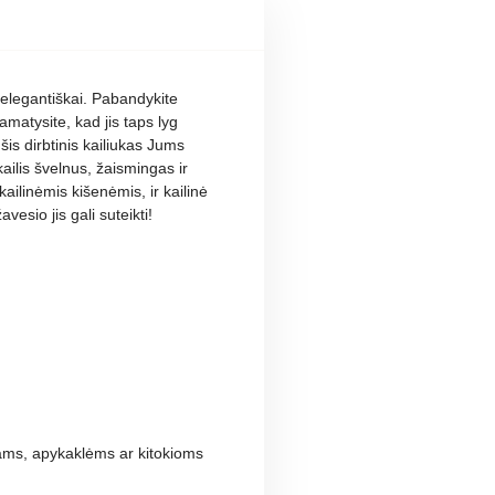
r elegantiškai. Pabandykite
pamatysite, kad jis taps lyg
 šis dirbtinis kailiukas Jums
s kailis švelnus, žaismingas ir
kailinėmis kišenėmis, ir kailinė
avesio jis gali suteikti!
liams, apykaklėms ar kitokioms