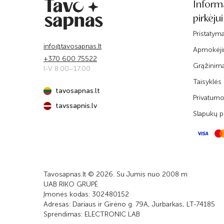
Inform
pirkėjui
Pristatym
info@tavosapnas.lt
Apmokėj
+370 600 75522
Grąžinim
I-V 8.00–17.00
Taisyklės
tavosapnas.lt
Privatumo 
tavssapnis.lv
Slapukų po
Tavosapnas.lt © 2026. Su Jumis nuo 2008 m
UAB RIKO GRUPĖ
Įmonės kodas: 302480152
Adresas: Dariaus ir Girėno g. 79A, Jurbarkas, LT-74185
Sprendimas:
ELECTRONIC LAB