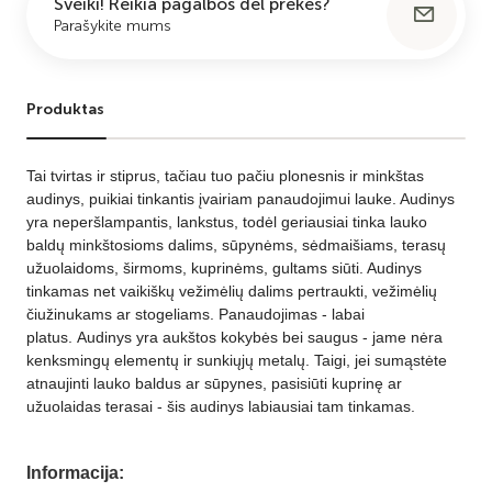
Sveiki! Reikia pagalbos dėl prekės?
Parašykite mums
Produktas
Tai tvirtas ir stiprus, tačiau tuo pačiu
plonesnis ir minkštas
audinys, puikiai tinkantis įvairiam panaudojimui lauke. Audinys
yra neperšlampantis, lankstus, todėl geriausiai tinka lauko
baldų minkštosioms dalims, sūpynėms, sėdmaišiams, terasų
užuolaidoms, širmoms, kuprinėms, gultams siūti. Audinys
tinkamas net vaikiškų vežimėlių dalims pertraukti, vežimėlių
čiužinukams ar stogeliams. Panaudojimas - labai
platus. Audinys yra aukštos kokybės bei saugus - jame nėra
kenksmingų elementų ir sunkiųjų metalų.
Taigi, jei sumąstėte
atnaujinti lauko baldus ar sūpynes, pasisiūti kuprinę ar
užuolaidas terasai - šis audinys labiausiai tam tinkamas.
Informacija: