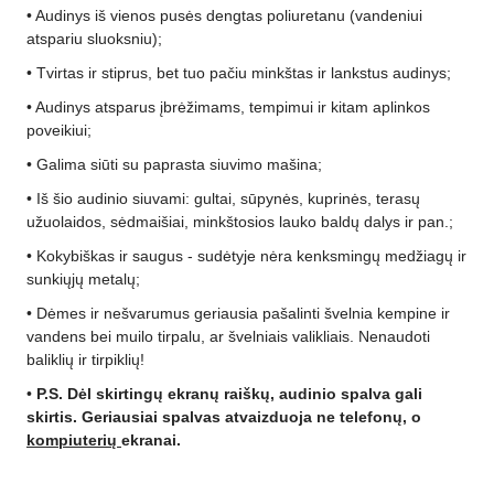
• Audinys iš vienos pusės dengtas poliuretanu (vandeniui
atspariu sluoksniu);
• Tvirtas ir stiprus, bet tuo pačiu minkštas ir lankstus audinys;
• Audinys atsparus įbrėžimams, tempimui ir kitam aplinkos
poveikiui;
• Galima siūti su paprasta siuvimo mašina;
• Iš šio audinio siuvami: gultai, sūpynės, kuprinės, terasų
užuolaidos, sėdmaišiai, minkštosios lauko baldų dalys ir pan.;
• Kokybiškas ir saugus - sudėtyje nėra kenksmingų medžiagų ir
sunkiųjų metalų;
• Dėmes ir nešvarumus geriausia pašalinti švelnia kempine ir
vandens bei muilo tirpalu, ar švelniais valikliais. Nenaudoti
baliklių ir tirpiklių!
•
P.S. Dėl skirtingų ekranų raiškų, audinio spalva gali
skirtis. Geriausiai spalvas atvaizduoja ne telefonų, o
kompiuterių
ekranai.