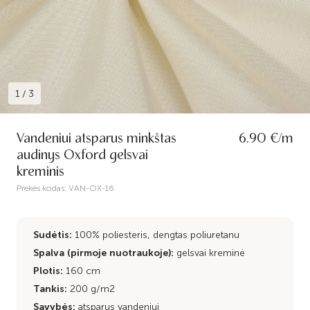
1
/
3
Vandeniui atsparus minkštas
6.90 €/m
audinys Oxford gelsvai
kreminis
Prekės kodas:
VAN-OX-16
Sudėtis:
100% poliesteris, dengtas poliuretanu
Spalva (pirmoje nuotraukoje):
gelsvai kreminė
Plotis:
160 cm
Tankis:
200 g/m2
Savybės:
atsparus vandeniui