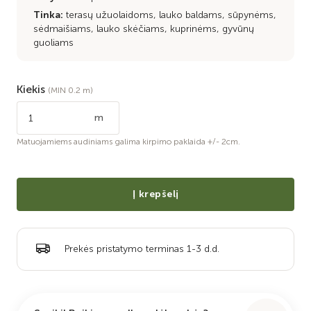
Tinka:
terasų užuolaidoms, lauko baldams, sūpynėms,
sėdmaišiams, lauko skėčiams, kuprinėms, gyvūnų
guoliams
Kiekis
(MIN 0.2 m)
m
Matuojamiems audiniams galima kirpimo paklaida +/- 2cm.
Į krepšelį
Prekės pristatymo terminas 1-3 d.d.