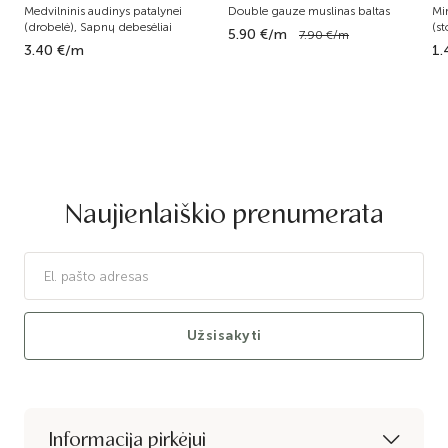
Medvilninis audinys patalynei
Double gauze muslinas baltas
Mi
(drobelė), Sapnų debesėliai
(st
5.90 €/m
7.90 €/m
3.40 €/m
1.
Naujienlaiškio prenumerata
Užsisakyti
Informacija pirkėjui