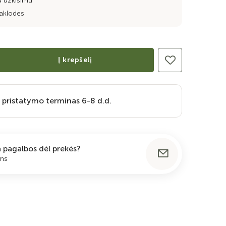
u užkišimu
aklodės
Į krepšelį
 pristatymo terminas 6-8 d.d.
ia pagalbos dėl prekės?
ums