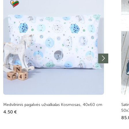
Medvilninis pagalvės užvalkalas Kosmosas, 40x60 cm
Sati
50x
4.50 €
85.