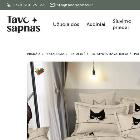
+370 600 75522
info@tavosapnas.lt
Siuvimo
Užuolaidos
Audiniai
priedai
PRADŽIA
KATALOGAS
PATALYNĖ
PATALYNĖS UŽVALKALAI
PAT