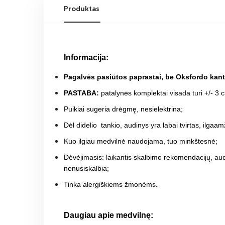
Produktas
Informacija:
Pagalvės pasiūtos paprastai, be Oksfordo kant
PASTABA:
patalynės komplektai visada turi +/- 3 
Puikiai sugeria drėgmę, nesielektrina;
Dėl didelio tankio, audinys yra labai tvirtas, ilgaam
Kuo ilgiau medvilnė naudojama, tuo minkštesnė;
Dėvėjimasis: laikantis skalbimo rekomendacijų, aud
nenusiskalbia;
Tinka alergiškiems žmonėms
.
Daugiau apie medvilnę: