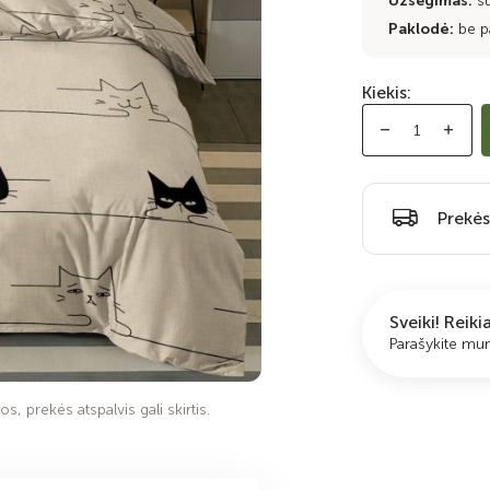
Užsegimas:
s
Paklodė:
be p
Kiekis:
Prekės
Sveiki! Reik
Parašykite m
s, prekės atspalvis gali skirtis.