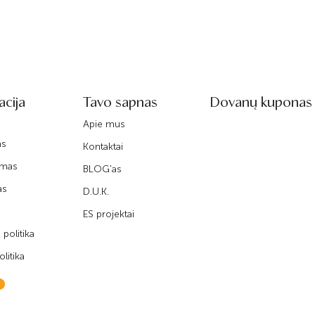
acija
Tavo sapnas
Dovanų kuponas
Apie mus
as
Kontaktai
imas
BLOG'as
as
D.U.K.
ES projektai
politika
litika