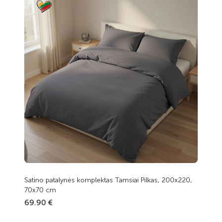
Satino patalynės komplektas Tamsiai Pilkas, 200x220,
70x70 cm
69.90 €