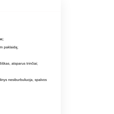
o;
cm paklaidą;
žiškas, atsparus trinčiai;
inys nesiburbuliuoja, spalvos