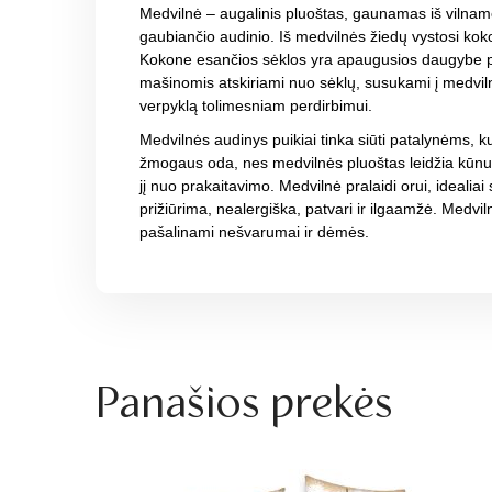
Medvilnė – augalinis pluoštas, gaunamas iš vilnam
gaubiančio audinio. Iš medvilnės žiedų vystosi kok
Kokone esančios sėklos yra apaugusios daugybe plo
mašinomis atskiriami nuo sėklų, susukami į medvil
verpyklą tolimesniam perdirbimui.
Medvilnės audinys puikiai tinka siūti patalynėms, kur
žmogaus oda, nes medvilnės pluoštas leidžia kūnu
jį nuo prakaitavimo. Medvilnė pralaidi orui, idealia
prižiūrima, nealergiška, patvari ir ilgaamžė. Medvi
pašalinami nešvarumai ir dėmės.
Panašios prekės