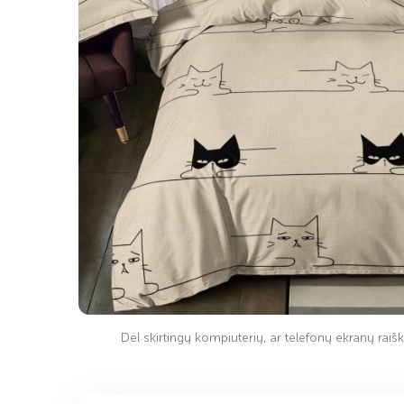
Dėl skirtingų kompiuterių, ar telefonų ekranų raiško