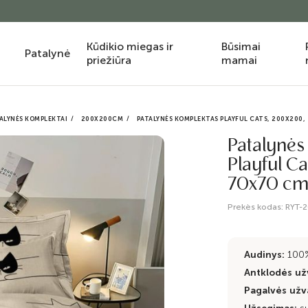
Kūdikio miegas ir
Būsimai
Patalynė
priežiūra
mamai
ALYNĖS KOMPLEKTAI
200X200CM
PATALYNĖS KOMPLEKTAS PLAYFUL CATS, 200X200, 
Patalynės
Playful C
70x70 c
Prekės kodas:
RYT-2
Audinys:
100
Antklodės užv
Pagalvės užva