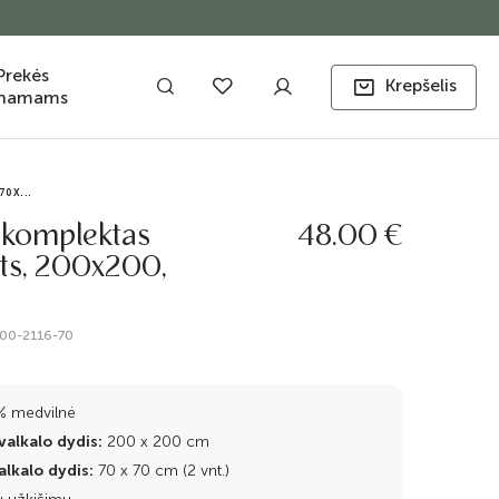
Prekės
Krepšelis
namams
70X...
 komplektas
48.00 €
ats, 200x200,
m
00-2116-70
% medvilnė
alkalo dydis:
200 x 200 cm
lkalo dydis:
70 x 70 cm (2 vnt.)