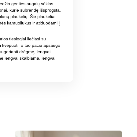
edžio genties augalų sėklas
onai, kurie subrendę išsprogsta.
nų plaukelių. Šie plaukeliai
nės kamuoliukus ir atiduodami į
ios tiesiogiai liečiasi su
i kvėpuoti, o tuo pačiu apsaugo
i sugerianti drėgmę, lengvai
lnė lengvai skalbiama, lengvai