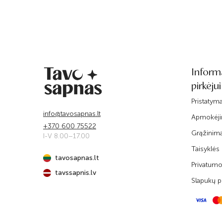
Inform
pirkėjui
Pristatym
info@tavosapnas.lt
Apmokėj
+370 600 75522
Grąžinim
I-V 8.00–17.00
Taisyklės
tavosapnas.lt
Privatumo 
tavssapnis.lv
Slapukų po