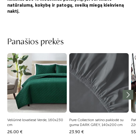
natūralumą, kokybę ir patogų, sveiką miegą kiekvieną
naktį.
Panašios prekės
Veliūrinė lovatiesė Verde, 160x230
Pure Collection satino paklodė su
Pa
cm
guma DARK GREY, 140x200 cm
22
26.00 €
23.90 €
55