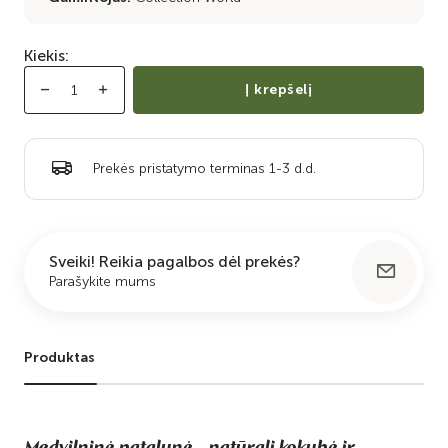
Kiekis:
Į krepšelį
Prekės pristatymo terminas 1-3 d.d.
Sveiki! Reikia pagalbos dėl prekės?
Parašykite mums
Produktas
Medvilninė patalynė – natūrali kokybė ir