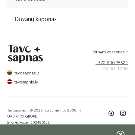
Dovanų kuponas
info@tavosapnas.lt
+370 600 75522
I-V 8.00–17.00
tavosapnas.lt
tavssapnis.lv
Tavosapnas.lt © 2026. Su Jumis nuo 2008 m
UAB RIKO GRUPĖ
Įmonės kodas: 302480152
Adresas: Dariaus ir Girėno g. 79A, Jurbarkas, LT-74185
Sprendimas:
ELECTRONIC LAB