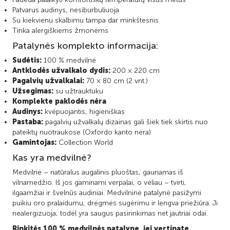
Patvarus audinys, nesiburbuliuoja
Su kiekvienu skalbimu tampa dar minkštesnis
Tinka alergiškiems žmonėms
Patalynės komplekto informacija:
Sudėtis:
100 % medvilnė
Antklodės užvalkalo dydis:
200 × 220 cm
Pagalvių užvalkalai:
70 × 80 cm (2 vnt.)
Užsegimas:
su užtrauktuku
Komplekte paklodės nėra
Audinys:
kvėpuojantis, higieniškas
Pastaba:
pagalvių užvalkalų dizainas gali šiek tiek skirtis nuo
pateiktų nuotraukose (Oxfordo kanto nėra)
Gamintojas:
Collection World
Kas yra medvilnė?
Medvilnė – natūralus augalinis pluoštas, gaunamas iš
vilnamedžio. Iš jos gaminami verpalai, o vėliau – tvirti,
ilgaamžiai ir švelnūs audiniai. Medvilninė patalynė pasižymi
puikiu oro pralaidumu, drėgmės sugėrimu ir lengva priežiūra. Ji
nealergizuoja, todėl yra saugus pasirinkimas net jautriai odai.
Rinkitės 100 % medvilnės patalynę, jei vertinate