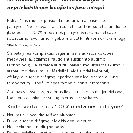
nepriekaištingas komfortas jūsų miegui
Kokybiškas miegas prasideda nuo tinkamai pasirinktos
patalynės. Ne tik lova ar aplinka, bet ir audinio sudėtis turi didelę
įtaką poilsiui. 100% medvilnės patalynė vertinama dėl savo
natūralumo, švelnumo ir gebėjimo užtikrinti komfortišką miegą
visais metų laikais.
Šis patalynės komplektas pagamintas iš aukštos kokybės
medvilnės, audžiamos naudojant sustiprinto audimo
technologiją. Tai suteikia audiniui patvarumo, ilgaamžiškumo ir
atsparumo dėvėjimuisi. Medvilnė leidžia odai kvėpuoti,
efektyviai sugeria drėgmę ir padeda palaikyti optimalią kūno
temperatūrą – todėl miegas tampa gilesnis ir ramesnis.
Audinys yra švelnus, malonus liesti ir tinkamas net jautriai odai,
todėl puikiai tinka tiek suaugusiems, tiek vaikams.
Kodėl verta rinktis 100 % medvilnės patalynę?
Natūralus ir odai draugiškas pluoštas
Puikiai sugeria drėgmę ir leidžia odai kvėpuoti
Nesielektrina ir nedirgina odos
Padeda palaikyti komfortišką temperatūrą visus metus