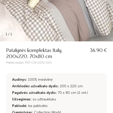
1
/
1
Patalynės komplektas Italy,
36.90 €
200x220, 70x80 cm
Prekės kodas:
PAT-CW-2032-220
Audinys:
100% medvilnė
Antklodės užvalkalo dydis:
200 x 220 cm
Pagalvės užvalkalo dydis:
70 x 80 cm (2 vnt.)
Užsegimas:
su užtrauktuku
Paklodė:
be paklodės
Gamintojas:
Collection World