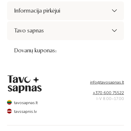
Informacija pirkėjui
Tavo sapnas
Dovanų kuponas
info@tavosapnas.lt
+370 600 75522
I-V 8.00–17.00
tavosapnas.lt
tavssapnis.lv