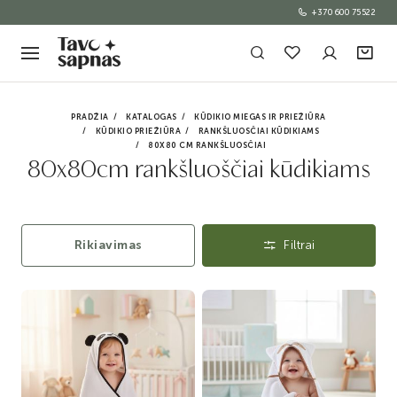
+370 600 75522
PRADŽIA
KATALOGAS
KŪDIKIO MIEGAS IR PRIEŽIŪRA
KŪDIKIO PRIEŽIŪRA
RANKŠLUOSČIAI KŪDIKIAMS
80X80 CM RANKŠLUOSČIAI
80x80cm rankšluoščiai kūdikiams
Rikiavimas
Filtrai