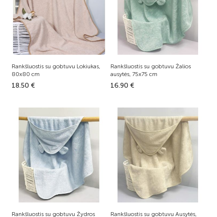
Rankšluostis su gobtuvu Lokiukas,
Rankšluostis su gobtuvu Žalios
80x80 cm
ausytės, 75x75 cm
18.50 €
16.90 €
Rankšluostis su gobtuvu Žydros
Rankšluostis su gobtuvu Ausytės,