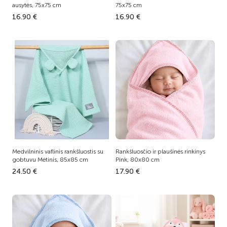
ausytės, 75x75 cm
75x75 cm
16.90 €
16.90 €
Medvilninis vaflinis rankšluostis su
Rankšluosčio ir plaušinės rinkinys
gobtuvu Mėtinis, 85x85 cm
Pink, 80x80 cm
24.50 €
17.90 €