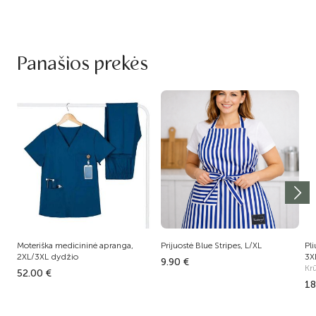
Panašios prekės
Moteriška medicininė apranga,
Prijuostė Blue Stripes, L/XL
Pli
2XL/3XL dydžio
3X
9.90 €
Kr
52.00 €
18