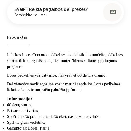
Sveiki! Reikia pagalbos dėl prekės?
Parašykite mums
Produktas
Itališkos
Lores Concorde pėdkelnės - tai klasikinio modelio pėdkelnės,
skirtos tiek mergaitiškiems, tiek moteriškiems stiliams ypatingoms
progoms.
Lores pėdkelnės yra patvarios, nes yra net 60 denų storumo.
Dėl vienodos medžiagos spalvos ir matinės apdailos Lores pėdkelnės
lieknina kojas ir tuo pačiu pabrėžia jų formą.
Informacija:
60 denų storio;
Patvarios ir tvirtos;
Sudėtis: 86% poliamidas, 12% elastanas, 2% medvilnė;
Spalva: graži violetinė;
Gamintojas: Lores, Italija.