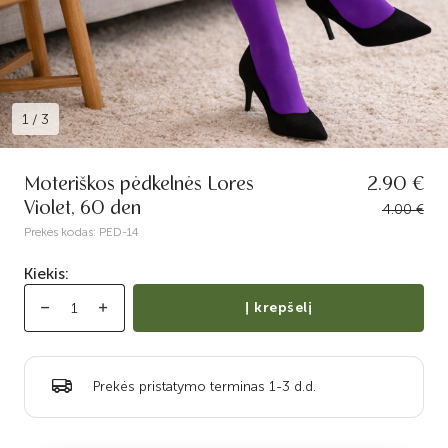
1
/
3
Moteriškos pėdkelnės Lores
2.90 €
Violet, 60 den
4.00 €
Prekės kodas:
PED-14
Kiekis:
Į krepšelį
Prekės pristatymo terminas 1-3 d.d.