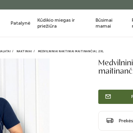
Kūdikio miegas ir
Būsimai
Patalynė
priežiūra
mamai
HALATAI
NAKTINIAI
MEDVILNINIAI NAKTINIAI MAITINANČIAI, 2XL
Medvilnini
maitinanči
Prekės