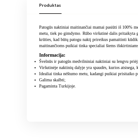
Produktas
Patogūs naktiniai maitinančiai mamai pasiūti iš 100% me
metu, tiek po gimdymo. Rūbo viršutinė dalis pritaikyta 
krūties, kad būtų patogu naktį prireikus pamaitinti kūdik
maitinančioms puikiai tinka specialiai šiems išskirtini
Informacija:
Švelnūs ir patogūs medvilniniai naktiniai su lengvu priėj
Viršutinėje naktinių dalyje yra spaudės, kurios atsisega
Idealiai tinka nėštumo metu, kadangi puikiai prisitaiko pr
Galima skalbti;
Pagaminta Turkijoje.