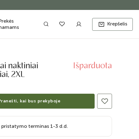
Prekės
Krepšelis
namams
ai naktiniai
Išparduota
ai, 2XL
Pranešti, kai bus prekyboje
 pristatymo terminas 1-3 d.d.