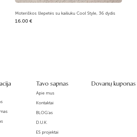
Moteriškos šlepetės su kailiuku Cool Style, 36 dydis
16.00 €
acija
Tavo sapnas
Dovanų kuponas
Apie mus
as
Kontaktai
imas
BLOG'as
as
D.U.K.
ES projektai