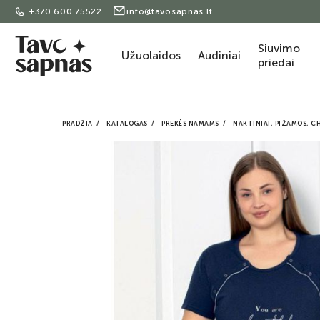
+370 600 75522
info@tavosapnas.lt
Siuvimo
Užuolaidos
Audiniai
priedai
PRADŽIA
KATALOGAS
PREKĖS NAMAMS
NAKTINIAI, PIŽAMOS, C