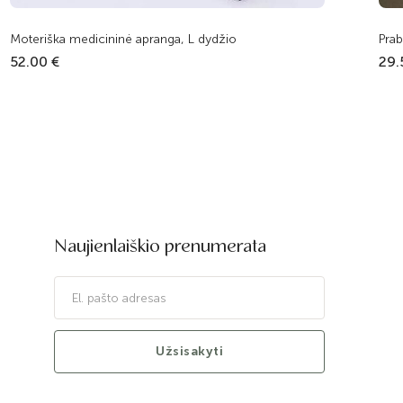
Moteriška medicininė apranga, L dydžio
Pra
52.00 €
29.
Naujienlaiškio prenumerata
Užsisakyti