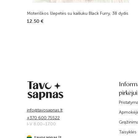
Moteriškos šlepetės su kailiuku Black Furry, 38 dydis
12.50 €
Inform
pirkėjui
Pristatym
info@tavosapnas.lt
Apmokėj
+370 600 75522
Grąžinim
I-V 8.00–17.00
Taisyklės
tavosapnas.lt