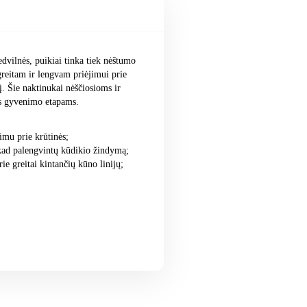
dvilnės, puikiai tinka tiek nėštumo
greitam ir lengvam priėjimui prie
į. Šie naktinukai nėščiosioms ir
ams gyvenimo etapams.
imu prie krūtinės;
, kad palengvintų kūdikio žindymą;
ie greitai kintančių kūno linijų;