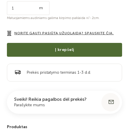
m
Matuojamiems audiniams galima kirpimo paklaida +/- 2cm.
NORITE GAUTI PASIŪTĄ UŽUOLAIDĄ? SPAUSKITE ČIA.
Į krepšelį
Prekės pristatymo terminas 1-3 d.d.
Sveiki! Reikia pagalbos dėl prekės?
Parašykite mums
Produktas