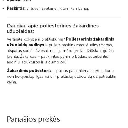
Paskirtis:
virtuvei, svetainei, kitam kambariui.
Daugiau apie poliesterines žakardines
užuolaidas:
Vertinate kokybę ir praktiškumą?
Poliesterinis žakardinis
užuolaidų audinys
– puikus pasirinkimas. Audinys tvirtas,
atsparus saulės šviesai, nesiglamžo, greitai džiūsta ir gražiai
krenta. Žakardas – patikrintas pynimo būdas, suteikiantis
audiniui struktūros ir laidumo orui.
Žakardinis poliesteris
– puikus pasirinkimas tiems, kurie
nori kokybiškų, ilgaamžių ir praktiškų užuolaidų už patrauklią
kainą.
Panašios prekės