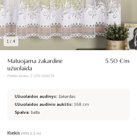
1
/
4
Matuojama žakardinė
5.50 €/m
užuolaida
Prekės kodas:
Z-170-018074
Užuolaidos audinys:
žakardas
Užuolaidos audinio aukštis:
168 cm
Spalva:
balta
Kiekis
(MIN 0.2 m)