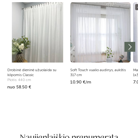
Drobinė dieninė užuolaida su
Soft Touch vualio audinys, aukštis
Ma
kilpomis Classic
317 cm
1x
Plotis: 440 cm
10.90 €/m
7.
nuo 58.50 €
Naujienlaiškio prenumerata