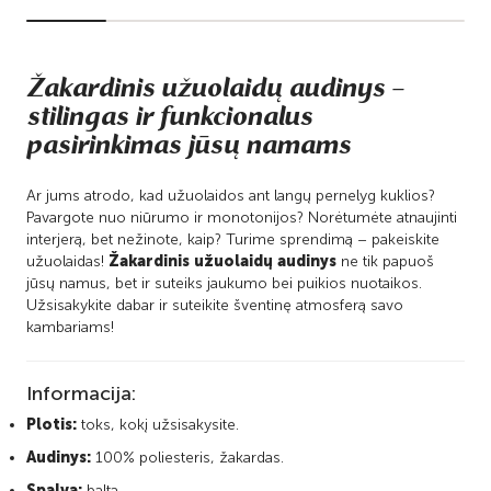
Žakardinis užuolaidų audinys –
stilingas ir funkcionalus
pasirinkimas jūsų namams
Ar jums atrodo, kad užuolaidos ant langų pernelyg kuklios?
Pavargote nuo niūrumo ir monotonijos? Norėtumėte atnaujinti
interjerą, bet nežinote, kaip? Turime sprendimą – pakeiskite
užuolaidas!
Žakardinis užuolaidų audinys
ne tik papuoš
jūsų namus, bet ir suteiks jaukumo bei puikios nuotaikos.
Užsisakykite dabar ir suteikite šventinę atmosferą savo
kambariams!
Informacija:
Plotis:
toks, kokį užsisakysite.
Audinys:
100% poliesteris, žakardas.
Spalva:
balta.