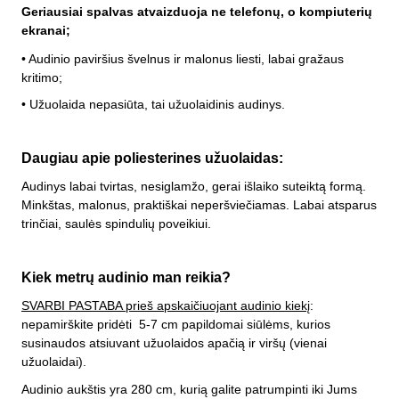
Geriausiai spalvas atvaizduoja ne telefonų, o kompiuterių
ekranai;
• Audinio paviršius švelnus ir malonus liesti, labai gražaus
kritimo;
• Užuolaida nepasiūta, tai užuolaidinis audinys.
Daugiau apie poliesterines užuolaidas:
Audinys labai tvirtas, nesiglamžo, gerai išlaiko suteiktą formą.
Minkštas, malonus, praktiškai neperšviečiamas. Labai atsparus
trinčiai, saulės spindulių poveikiui.
Kiek metrų audinio man reikia?
SVARBI PASTABA prieš apskaičiuojant audinio kiekį
:
nepamirškite pridėti 5-7 cm papildomai siūlėms, kurios
susinaudos atsiuvant užuolaidos apačią ir viršų (vienai
užuolaidai).
Audinio aukštis yra 280 cm
, kurią galite patrumpinti iki Jums