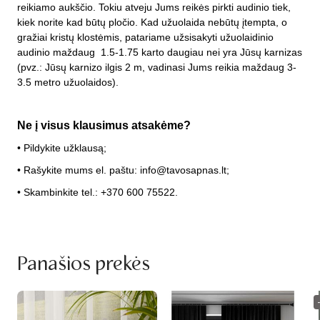
reikiamo aukščio. Tokiu atveju Jums reikės pirkti audinio tiek,
kiek norite kad būtų pločio. Kad užuolaida nebūtų įtempta, o
gražiai kristų klostėmis, patariame užsisakyti užuolaidinio
audinio maždaug 1.5-1.75 karto daugiau nei yra Jūsų karnizas
(pvz.: Jūsų karnizo ilgis 2 m, vadinasi Jums reikia maždaug 3-
3.5 metro užuolaidos).
Ne į visus klausimus atsakėme?
• Pildykite užklausą;
• Rašykite mums el. paštu: info@tavosapnas.lt;
• Skambinkite tel.: +370 600 75522.
Panašios prekės