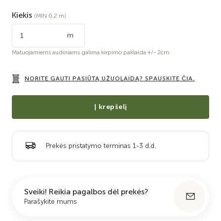
Kiekis
(MIN 0.2 m)
m
Matuojamiems audiniams galima kirpimo paklaida +/- 2cm.
NORITE GAUTI PASIŪTĄ UŽUOLAIDĄ? SPAUSKITE ČIA.
Į krepšelį
Prekės pristatymo terminas 1-3 d.d.
Sveiki! Reikia pagalbos dėl prekės?
Parašykite mums