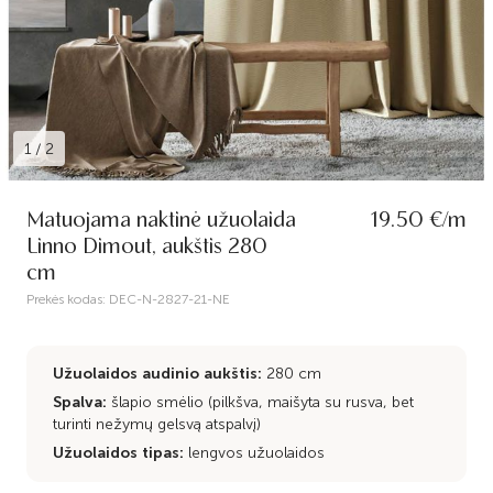
1
/
2
Matuojama naktinė užuolaida
19.50 €/m
Linno Dimout, aukštis 280
cm
Prekės kodas:
DEC-N-2827-21-NE
Užuolaidos audinio aukštis:
280 cm
Spalva:
šlapio smėlio (pilkšva, maišyta su rusva, bet
turinti nežymų gelsvą atspalvį)
Užuolaidos tipas:
lengvos užuolaidos