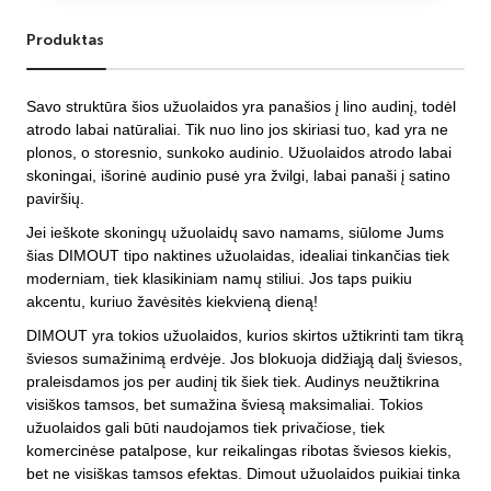
Produktas
Savo struktūra šios užuolaidos yra panašios į lino audinį, todėl
atrodo labai natūraliai. Tik nuo lino jos skiriasi tuo, kad yra ne
plonos, o storesnio, sunkoko audinio. Užuolaidos atrodo labai
skoningai, išorinė audinio pusė yra žvilgi, labai panaši į satino
paviršių.
Jei ieškote skoningų užuolaidų savo namams, siūlome Jums
šias DIMOUT tipo naktines užuolaidas, idealiai tinkančias tiek
moderniam, tiek klasikiniam namų stiliui. Jos taps puikiu
akcentu, kuriuo žavėsitės kiekvieną dieną!
DIMOUT yra tokios užuolaidos, kurios skirtos užtikrinti tam tikrą
šviesos sumažinimą erdvėje. Jos blokuoja didžiąją dalį šviesos,
praleisdamos jos per audinį tik šiek tiek. Audinys neužtikrina
visiškos tamsos, bet sumažina šviesą maksimaliai. Tokios
užuolaidos gali būti naudojamos tiek privačiose, tiek
komercinėse patalpose, kur reikalingas ribotas šviesos kiekis,
bet ne visiškas tamsos efektas. Dimout užuolaidos puikiai tinka