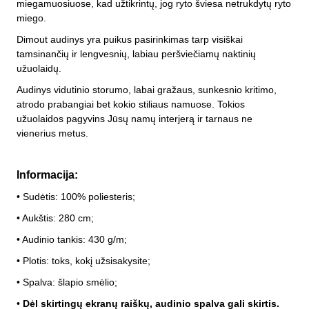
miegamuosiuose, kad užtikrintų, jog ryto šviesa netrukdytų ryto
miego.
Dimout audinys yra puikus pasirinkimas tarp visiškai
tamsinančių ir lengvesnių, labiau peršviečiamų naktinių
užuolaidų.
Audinys vidutinio storumo, labai gražaus, sunkesnio kritimo,
atrodo prabangiai bet kokio stiliaus namuose. Tokios
užuolaidos pagyvins Jūsų namų interjerą ir tarnaus ne
vienerius metus.
Informacija:
• Sudėtis: 100% poliesteris;
• Aukštis: 280 cm;
• Audinio tankis: 430 g/m;
• Plotis: toks, kokį užsisakysite;
• Spalva: šlapio smėlio
;
•
Dėl skirtingų ekranų raiškų, audinio spalva gali skirtis.