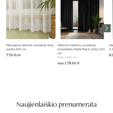
Matuojama dieninė užuolaida Aura,
Veliūrinis naktinių užuolaidų
Ma
aukštis 180 cm
komplektas Matte Black, plotis 420
0.
cm
7.50 €/m
8.
Plotis: 420 cm
nuo 178.60 €
Naujienlaiškio prenumerata