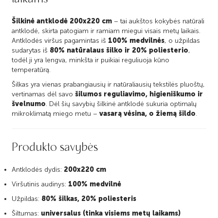
Šilkinė antklodė 200x220 cm
– tai aukštos kokybės natūrali
antklodė, skirta patogiam ir ramiam miegui visais metų laikais.
Antklodės viršus pagamintas iš
100% medvilnės
, o užpildas
sudarytas iš
80% natūralaus šilko ir 20% poliesterio
,
todėl ji yra lengva, minkšta ir puikiai reguliuoja kūno
temperatūrą.
Šilkas yra vienas prabangiausių ir natūraliausių tekstilės pluoštų,
vertinamas dėl savo
šilumos reguliavimo, higieniškumo ir
švelnumo
. Dėl šių savybių šilkinė antklodė sukuria optimalų
mikroklimatą miego metu –
vasarą vėsina, o žiemą šildo
.
Produkto savybės
Antklodės dydis:
200x220 cm
Viršutinis audinys:
100% medvilnė
Užpildas:
80% šilkas, 20% poliesteris
Šiltumas:
universalus (tinka visiems metų laikams)