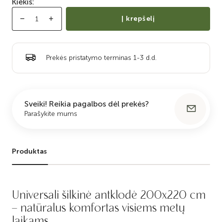
Kiekis:
Į krepšelį
Prekės pristatymo terminas 1-3 d.d.
Sveiki! Reikia pagalbos dėl prekės?
Parašykite mums
Produktas
Universali šilkinė antklodė 200x220 cm
– natūralus komfortas visiems metų
laikams