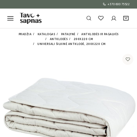
+370 600 75522
PRADŽIA
KATALOGAS
PATALYNĖ
ANTKLODĖS IR PAGALVĖS
ANTKLODĖS
200X220 CM
UNIVERSALI ŠILKINĖ ANTKLODĖ, 200X220 CM