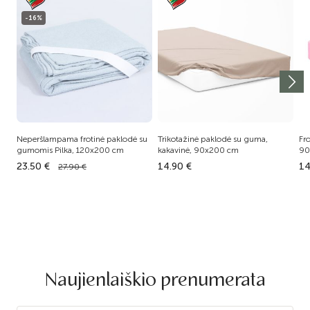
-16%
Neperšlampama frotinė paklodė su
Trikotažinė paklodė su guma,
Fr
gumomis Pilka, 120x200 cm
kakavinė, 90x200 cm
90
23.50 €
14.90 €
14
27.90 €
Naujienlaiškio prenumerata