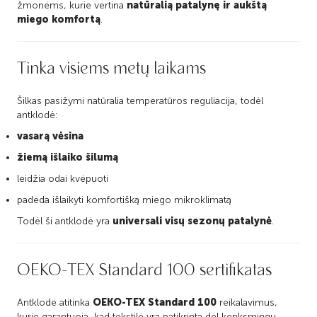
žmonėms, kurie vertina
natūralią patalynę ir aukštą
miego komfortą
.
Tinka visiems metų laikams
Šilkas pasižymi natūralia temperatūros reguliacija, todėl
antklodė:
vasarą vėsina
žiemą išlaiko šilumą
leidžia odai kvėpuoti
padeda išlaikyti komfortišką miego mikroklimatą
Todėl ši antklodė yra
universali visų sezonų patalynė
.
OEKO-TEX Standard 100 sertifikatas
Antklodė atitinka
OEKO-TEX Standard 100
reikalavimus,
kurie garantuoja, kad tekstilė yra patikrinta dėl kenksmingų