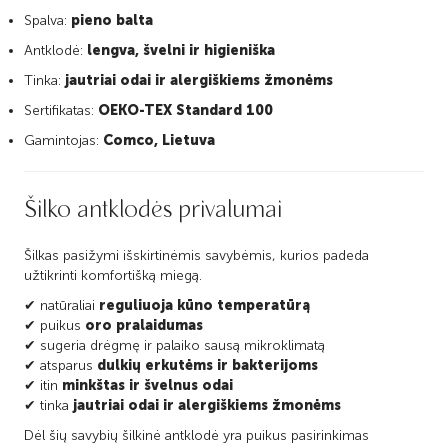
Spalva:
pieno balta
Antklodė:
lengva, švelni ir higieniška
Tinka:
jautriai odai ir alergiškiems žmonėms
Sertifikatas:
OEKO-TEX Standard 100
Gamintojas:
Comco, Lietuva
Šilko antklodės privalumai
Šilkas pasižymi išskirtinėmis savybėmis, kurios padeda
užtikrinti komfortišką miegą.
✔ natūraliai
reguliuoja kūno temperatūrą
✔ puikus
oro pralaidumas
✔ sugeria drėgmę ir palaiko sausą mikroklimatą
✔ atsparus
dulkių erkutėms ir bakterijoms
✔ itin
minkštas ir švelnus odai
✔ tinka
jautriai odai ir alergiškiems žmonėms
Dėl šių savybių šilkinė antklodė yra puikus pasirinkimas