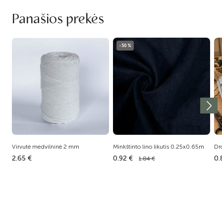
Panašios prekės
-50%
Virvutė medvilninė 2 mm
Minkštinto lino likutis 0.25x0.65m
Dr
2.65 €
0.92 €
0.
1.84 €