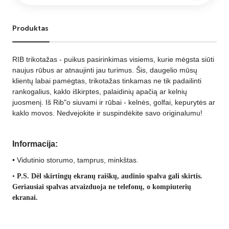
Produktas
RIB trikotažas - puikus pasirinkimas visiems, kurie mėgsta siūti
naujus rūbus ar atnaujinti jau turimus. Šis, daugelio mūsų
klientų labai pamėgtas, trikotažas tinkamas ne tik padailinti
rankogalius, kaklo iškirptes, palaidinių apačią ar kelnių
juosmenį. Iš Rib"o siuvami ir rūbai - kelnės, golfai, kepurytės ar
kaklo movos. Nedvejokite ir suspindėkite savo originalumu!
Informacija:
•
Vidutinio storumo, tamprus, minkštas.
•
P.S. Dėl skirtingų ekranų raiškų, audinio spalva gali skirtis.
Geriausiai spalvas atvaizduoja ne telefonų, o kompiuterių
ekranai.