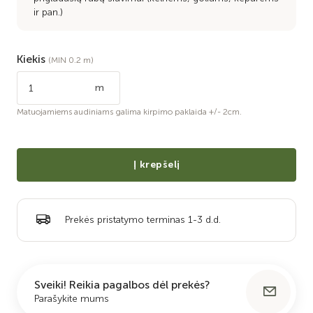
ir pan.)
Kiekis
(MIN 0.2 m)
m
Matuojamiems audiniams galima kirpimo paklaida +/- 2cm.
Į krepšelį
Prekės pristatymo terminas 1-3 d.d.
Sveiki! Reikia pagalbos dėl prekės?
Parašykite mums