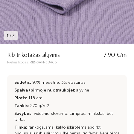
1
/
3
Rib trikotažas alyvinis
7.90 €/m
Prekės kodas:
RIB-SAN-38466
Sudėtis:
97% medvilnė, 3% elastanas
Spalva (pirmoje nuotraukoje):
alyvinė
Plotis:
118 cm
Tankis:
270 g/m2
Savybės:
vidutinio storumo, tamprus, minkštas, bet
tvirtas
Tinka:
rankogaliams, kaklo iškirptėms apdirbti,
prigludusių rūbų siuvimui (kelnėms, golfams, kepurėms