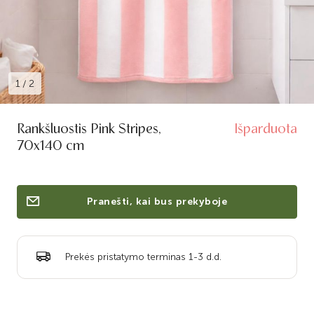
1
/
2
Rankšluostis Pink Stripes,
Išparduota
70x140 cm
Pranešti, kai bus prekyboje
Prekės pristatymo terminas 1-3 d.d.