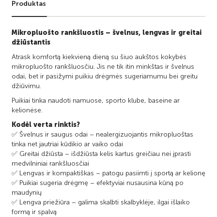
Produktas
Mikropluošto rankšluostis – švelnus, lengvas ir greitai
džiūstantis
Atrask komfortą kiekvieną dieną su šiuo aukštos kokybės
mikropluošto rankšluosčiu. Jis ne tik itin minkštas ir švelnus
odai, bet ir pasižymi puikiu drėgmės sugeriamumu bei greitu
džiūvimu.
Puikiai tinka naudoti namuose, sporto klube, baseine ar
kelionėse.
Kodėl verta rinktis?
✅ Švelnus ir saugus odai – nealergizuojantis mikropluoštas
tinka net jautriai kūdikio ar vaiko odai
✅ Greitai džiūsta – išdžiūsta kelis kartus greičiau nei įprasti
medvilniniai rankšluosčiai
✅ Lengvas ir kompaktiškas – patogu pasiimti į sportą ar kelionę
✅ Puikiai sugeria drėgmę – efektyviai nusausina kūną po
maudynių
✅ Lengva priežiūra – galima skalbti skalbyklėje, ilgai išlaiko
formą ir spalvą