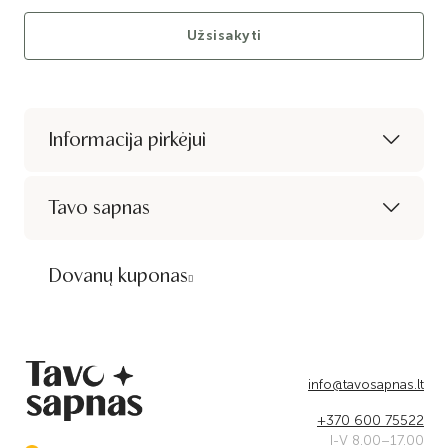
Užsisakyti
Informacija pirkėjui
Tavo sapnas
Dovanų kuponas
info@tavosapnas.lt
+370 600 75522
I-V 8.00–17.00