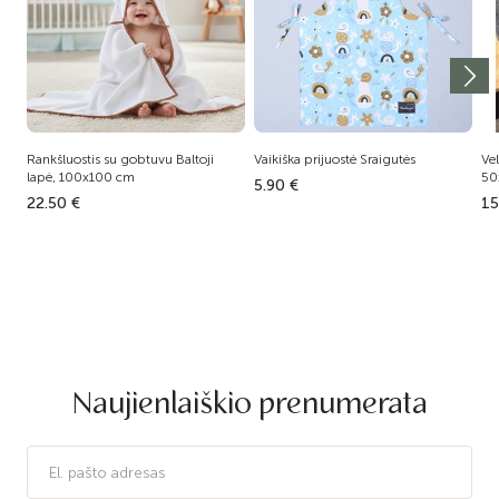
Rankšluostis su gobtuvu Baltoji
Vaikiška prijuostė Sraigutės
Vel
lapė, 100x100 cm
50
5.90 €
22.50 €
15
Naujienlaiškio prenumerata