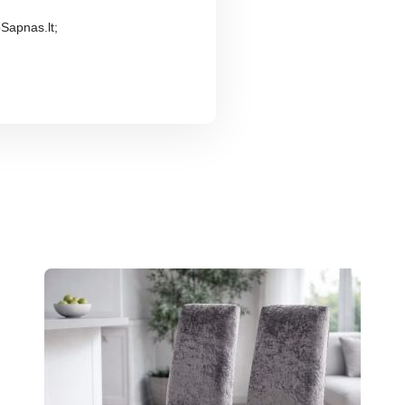
oSapnas.lt;