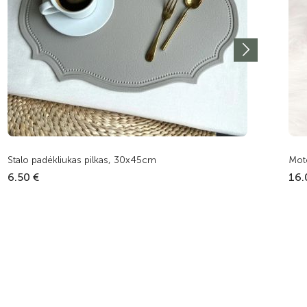
Stalo padėkliukas pilkas, 30x45cm
Mote
6.50 €
16.