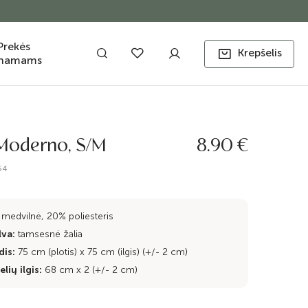
Prekės
Krepšelis
namams
 Moderno, S/M
8.90 €
54
medvilnė, 20% poliesteris
lva:
tamsesnė žalia
dis:
75 cm (plotis) x 75 cm (ilgis) (+/- 2 cm)
lių ilgis:
68 cm x 2 (+/- 2 cm)