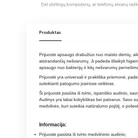
Dėl skirtingų kompiuterių, ar telefonų ekranų raiško
Produktas
Prijuostė apsaugo drabužius nuo maisto dėmių, aliej
atsirandančių nešvarumų. Ji padeda išlaikyti higie
apsaugo nuo bakterijų ir kitų nešvarumų pernešimo 
Prijuostė yra universali ir praktiška priemonė, pad
suteikianti patogumo įvairiose veiklose.
Ši prijuostė pasiūta iš tvirto, ispaniško audinio, sa
Audinys yra labai kokybiškas bei patvarus. Savo s
medvilnės, kuri suteikia natūralumo pojūtį, o polies
Informacija:
Prijuostė pasiūta iš tvirto medvilninio audinio;