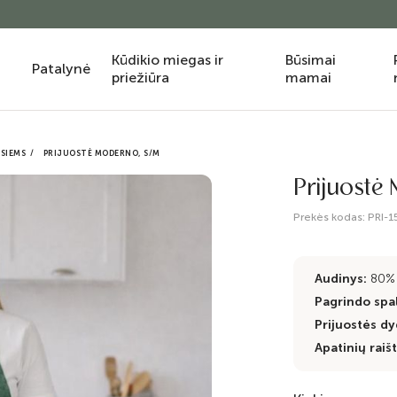
Kūdikio miegas ir
Būsimai
Patalynė
priežiūra
mamai
SIEMS
PRIJUOSTĖ MODERNO, S/M
Prijuostė
Prekės kodas:
PRI-1
Audinys:
80% 
Pagrindo spa
Prijuostės dy
Apatinių raište