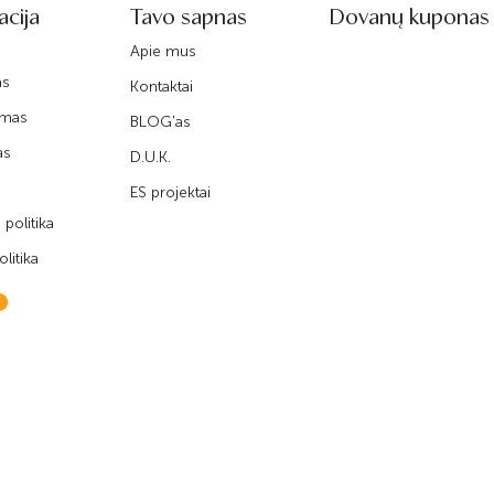
acija
Tavo sapnas
Dovanų kuponas
Apie mus
as
Kontaktai
imas
BLOG'as
as
D.U.K.
ES projektai
politika
litika