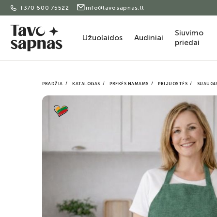
+370 600 75522
info@tavosapnas.lt
Siuvimo
Užuolaidos
Audiniai
priedai
PRADŽIA
KATALOGAS
PREKĖS NAMAMS
PRIJUOSTĖS
SUAUGU