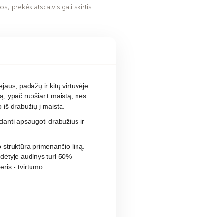
s, prekės atspalvis gali skirtis.
aus, padažų ir kitų virtuvėje
ną, ypač ruošiant maistą, nes
iš drabužių į maistą.
edanti apsaugoti drabužius ir
vo struktūra primenančio liną.
udėtyje audinys turi 50%
teris - tvirtumo.