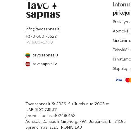
Inform
pirkėjui
Pristatym
info@tavosapnas.lt
Apmokėj
+370 600 75522
Grąžinim
I-V 8.00–17.00
Taisyklės
tavosapnas.lt
Privatumo 
tavssapnis.lv
Slapukų po
Tavosapnas.lt © 2026. Su Jumis nuo 2008 m
UAB RIKO GRUPĖ
Įmonės kodas: 302480152
Adresas: Dariaus ir Girėno g. 79A, Jurbarkas, LT-74185
Sprendimas:
ELECTRONIC LAB