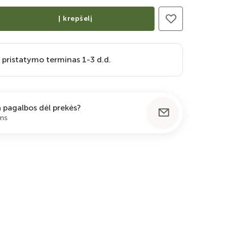
Į krepšelį
 pristatymo terminas 1-3 d.d.
ia pagalbos dėl prekės?
ums