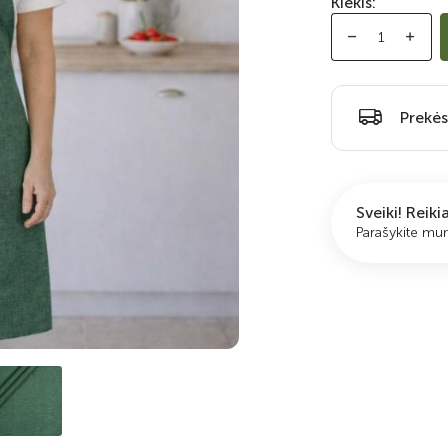
Kiekis:
Prekės
Sveiki! Reik
Parašykite m