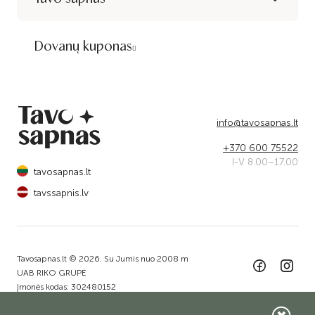
Dovanų kuponas
info@tavosapnas.lt
+370 600 75522
I-V 8.00–17.00
tavosapnas.lt
tavssapnis.lv
Tavosapnas.lt © 2026. Su Jumis nuo 2008 m
UAB RIKO GRUPĖ
Įmonės kodas: 302480152
Adresas: Dariaus ir Girėno g. 79A, Jurbarkas, LT-74185