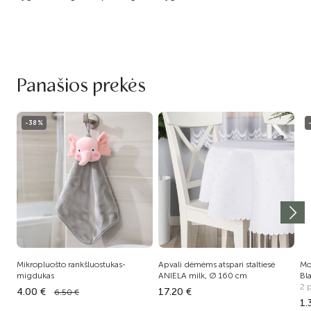
Panašios prekės
-38%
Mikropluošto rankšluostukas-
Apvali dėmėms atspari staltiesė
Mo
migdukas
ANIELA milk, Ø 160 cm
Bl
2 
4.00 €
17.20 €
6.50 €
1.