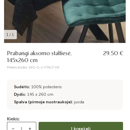
1
/
1
Prabangi aksomo staltiesė,
29.50 €
145x260 cm
Prekės kodas:
AKS-G-J-STALT-06
Sudėtis:
100% poliesteris
Dydis:
145 x 260 cm
Spalva (pirmoje nuotraukoje):
juoda
Kiekis:
Į krepšelį