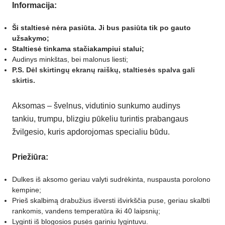
Informacija:
Ši staltiesė nėra pasiūta. Ji bus pasiūta tik po gauto
užsakymo;
Staltiesė tinkama stačiakampiui stalui;
Audinys minkštas, bei malonus liesti;
P.S. Dėl skirtingų ekranų raiškų, staltiesės spalva gali
skirtis.
Aksomas –
švelnus
,
vidutinio sunkumo audinys
tankiu,
trumpu, blizgiu pūkeliu turintis prabangaus
žvilgesio, kuris apdorojomas specialiu būdu.
Priežiūra:
Dulkes iš aksomo geriau valyti sudrėkinta, nuspausta porolono
kempine;
Prieš skalbimą drabužius išversti išvirkščia puse, geriau skalbti
rankomis, vandens temperatūra iki 40 laipsnių;
Lyginti iš blogosios pusės gariniu lygintuvu.