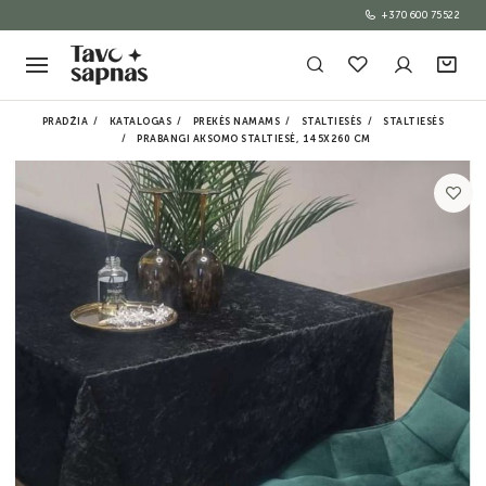
+370 600 75522
PRADŽIA
KATALOGAS
PREKĖS NAMAMS
STALTIESĖS
STALTIESĖS
PRABANGI AKSOMO STALTIESĖ, 145X260 CM