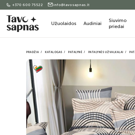
+370 600 75522
info@tavosapnas.lt
Siuvimo
Užuolaidos
Audiniai
priedai
PRADŽIA
KATALOGAS
PATALYNĖ
PATALYNĖS UŽVALKALAI
PAT