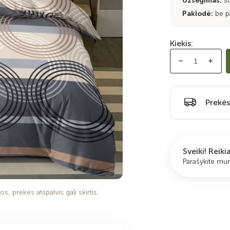
Užsegimas:
s
Paklodė:
be p
Kiekis:
Prekės
Sveiki! Reik
Parašykite m
s, prekės atspalvis gali skirtis.