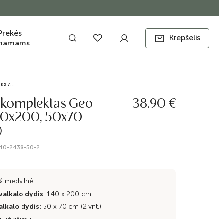
Prekės
Krepšelis
namams
0X7...
 komplektas Geo
38.90 €
140x200, 50x70
)
140-2438-50-2
% medvilnė
alkalo dydis:
140 x 200 cm
lkalo dydis:
50 x 70 cm (2 vnt.)