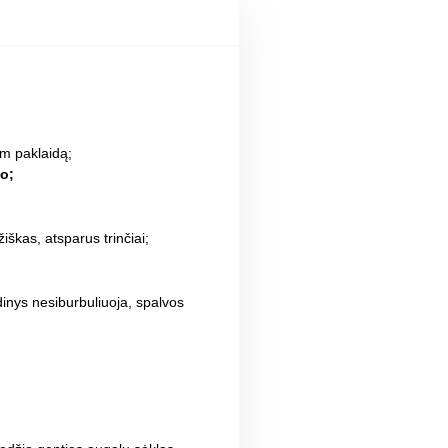
cm paklaidą;
o;
žiškas, atsparus trinčiai;
inys nesiburbuliuoja, spalvos