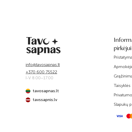
Inform
pirkėjui
Pristatym
info@tavosapnas.lt
Apmokėj
+370 600 75522
Grąžinim
I-V 8.00–17.00
Taisyklės
tavosapnas.lt
Privatumo 
tavssapnis.lv
Slapukų po