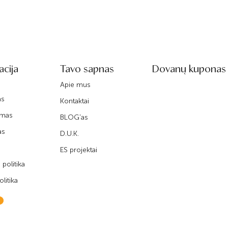
acija
Tavo sapnas
Dovanų kuponas
Apie mus
as
Kontaktai
imas
BLOG'as
as
D.U.K.
ES projektai
politika
litika