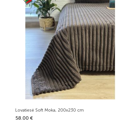
Lovatiesė Soft Moka, 200x230 cm
58.00 €