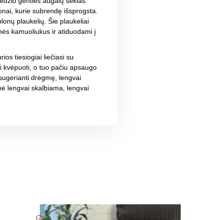
edžio genties augalų sėklas
onai, kurie subrendę išsprogsta.
nų plaukelių. Šie plaukeliai
nės kamuoliukus ir atiduodami į
ios tiesiogiai liečiasi su
i kvėpuoti, o tuo pačiu apsaugo
i sugerianti drėgmę, lengvai
lnė lengvai skalbiama, lengvai