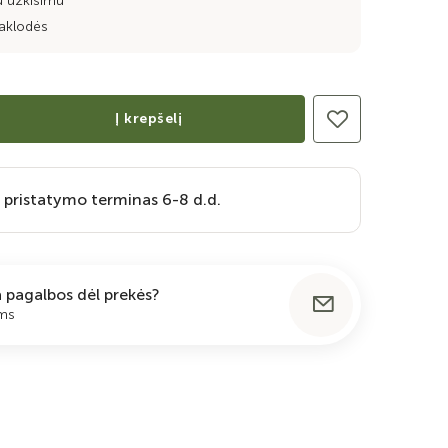
u užkišimu
aklodės
Į krepšelį
 pristatymo terminas 6-8 d.d.
ia pagalbos dėl prekės?
ums