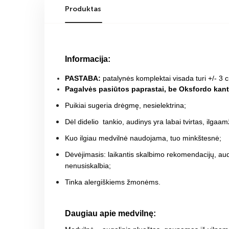
Produktas
Informacija:
PASTABA:
patalynės komplektai visada turi +/- 3 
Pagalvės pasiūtos paprastai, be Oksfordo kant
Puikiai sugeria drėgmę, nesielektrina;
Dėl didelio tankio, audinys yra labai tvirtas, ilgaam
Kuo ilgiau medvilnė naudojama, tuo minkštesnė;
Dėvėjimasis: laikantis skalbimo rekomendacijų, aud
nenusiskalbia;
Tinka alergiškiems žmonėms
.
Daugiau apie medvilnę: