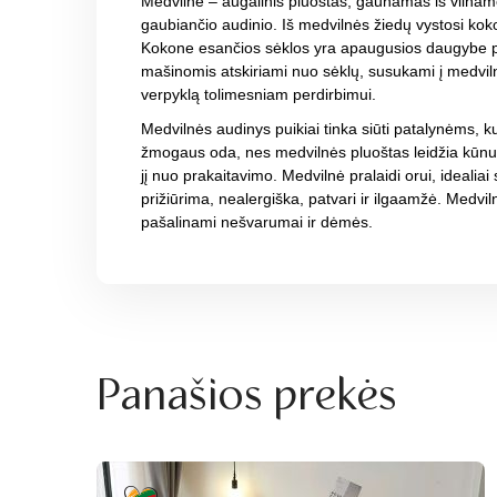
Medvilnė – augalinis pluoštas, gaunamas iš vilnam
gaubiančio audinio. Iš medvilnės žiedų vystosi kok
Kokone esančios sėklos yra apaugusios daugybe plo
mašinomis atskiriami nuo sėklų, susukami į medvil
verpyklą tolimesniam perdirbimui.
Medvilnės audinys puikiai tinka siūti patalynėms, kur
žmogaus oda, nes medvilnės pluoštas leidžia kūnu
jį nuo prakaitavimo. Medvilnė pralaidi orui, idealia
prižiūrima, nealergiška, patvari ir ilgaamžė. Medvi
pašalinami nešvarumai ir dėmės.
Panašios prekės