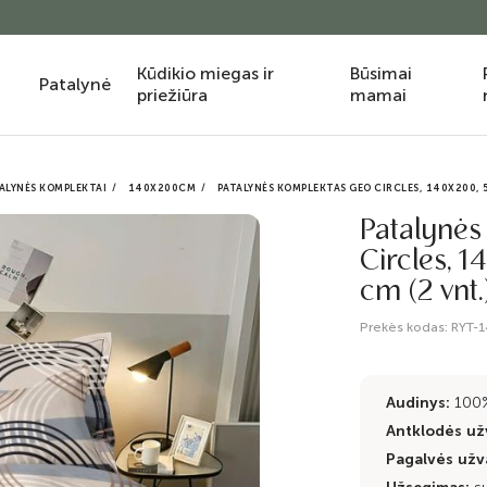
Kūdikio miegas ir
Būsimai
Patalynė
priežiūra
mamai
ALYNĖS KOMPLEKTAI
140X200CM
PATALYNĖS KOMPLEKTAS GEO CIRCLES, 140X200, 5
Patalynės
Circles, 
cm (2 vnt.
Prekės kodas:
RYT-
Audinys:
100
Antklodės užv
Pagalvės užva