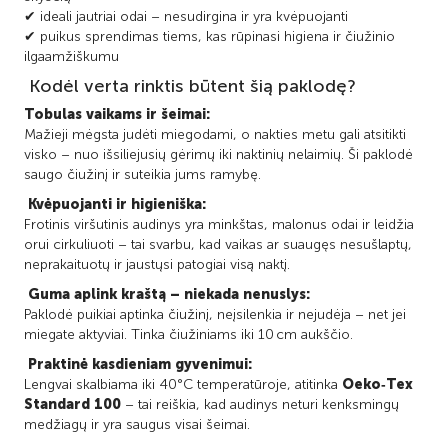
✔ ideali jautriai odai – nesudirgina ir yra kvėpuojanti
✔ puikus sprendimas tiems, kas rūpinasi higiena ir čiužinio
ilgaamžiškumu
Kodėl verta rinktis būtent šią paklodę?
Tobulas vaikams ir šeimai:
Mažieji mėgsta judėti miegodami, o nakties metu gali atsitikti
visko – nuo išsiliejusių gėrimų iki naktinių nelaimių. Ši paklodė
saugo čiužinį ir suteikia jums ramybę.
Kvėpuojanti ir higieniška:
Frotinis viršutinis audinys yra minkštas, malonus odai ir leidžia
orui cirkuliuoti – tai svarbu, kad vaikas ar suaugęs nesušlaptų,
neprakaituotų ir jaustųsi patogiai visą naktį.
Guma aplink kraštą – niekada nenuslys:
Paklodė puikiai aptinka čiužinį, neįsilenkia ir nejudėja – net jei
miegate aktyviai. Tinka čiužiniams iki 10 cm aukščio.
Praktinė kasdieniam gyvenimui:
Lengvai skalbiama iki 40°C temperatūroje, atitinka
Oeko‑Tex
Standard 100
– tai reiškia, kad audinys neturi kenksmingų
medžiagų ir yra saugus visai šeimai.