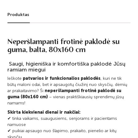
Produktas
Neperšlampanti frotinė paklodė su
guma, balta, 80x160 cm
Saugi, higieniška ir komfortiška paklodė Jūsų
ramiam miegui
Ieškote
patvarios ir funkcionalios paklodės
, kuri ne tik
būtų maloni odai, bet ir apsaugotų čiužinį nuo skysčių, dėmių
ar prakaitavimo? Ši
neperšlampanti frotinė paklodė su
guma (80x160 cm)
– vienas praktiškiausių sprendimų jūsų
namams!
Skirta kiekvienai dienai ir nakčiai:
✔ tinka vaikams, suaugusiems, senjorams ir pacientams
namuose
✔ puikiai apsaugo nuo šlapimo, prakaito, pienelio ar kitų
skysčių