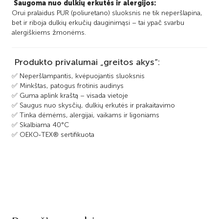
Saugoma nuo dulkių erkutės ir alergijos:
Orui pralaidus PUR (poliuretano) sluoksnis ne tik neperšlapina,
bet ir riboja dulkių erkučių dauginimąsi – tai ypač svarbu
alergiškiems žmonėms.
Produkto privalumai „greitos akys“:
✅ Neperšlampantis, kvėpuojantis sluoksnis
✅ Minkštas, patogus frotinis audinys
✅ Guma aplink kraštą – visada vietoje
✅ Saugus nuo skysčių, dulkių erkutės ir prakaitavimo
✅ Tinka dėmėms, alergijai, vaikams ir ligoniams
✅ Skalbiama 40°C
✅ OEKO‑TEX® sertifikuota