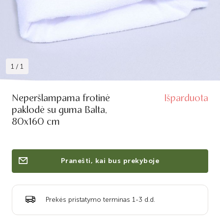
1
/
1
Neperšlampama frotinė
Išparduota
paklodė su guma Balta,
80x160 cm
Pranešti, kai bus prekyboje
Prekės pristatymo terminas 1-3 d.d.