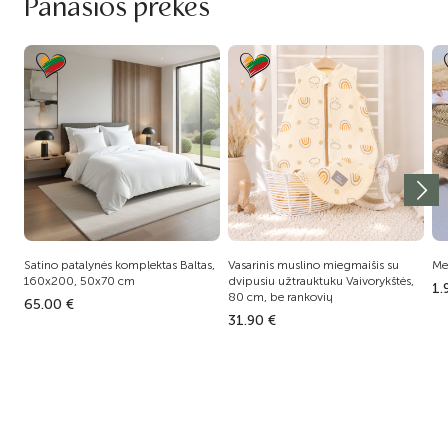
Panašios prekės
Satino patalynės komplektas Baltas,
Vasarinis muslino miegmaišis su
Me
160x200, 50x70 cm
dvipusiu užtrauktuku Vaivorykštės,
1.
80 cm, be rankovių
65.00 €
31.90 €