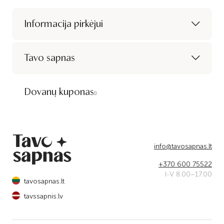
Informacija pirkėjui
Tavo sapnas
Dovanų kuponas
info@tavosapnas.lt
+370 600 75522
I-V 8.00–17.00
tavosapnas.lt
tavssapnis.lv