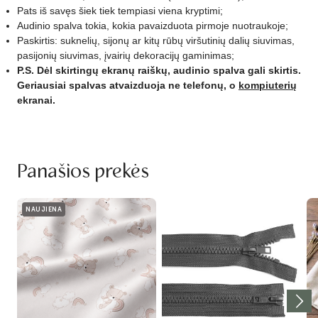
Pats iš savęs šiek tiek tempiasi viena kryptimi;
Audinio spalva tokia, kokia pavaizduota pirmoje nuotraukoje;
Paskirtis: suknelių, sijonų ar kitų rūbų viršutinių dalių siuvimas,
pasijonių siuvimas, įvairių dekoracijų gaminimas;
P.S. Dėl skirtingų ekranų raiškų, audinio spalva gali skirtis.
Geriausiai spalvas atvaizduoja ne telefonų, o
kompiuterių
ekranai.
Panašios prekės
NAUJIENA