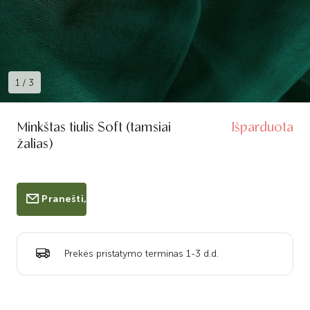
1
/
3
Minkštas tiulis Soft (tamsiai
Išparduota
žalias)
Pranešti, kai bus prekyboje
Prekės pristatymo terminas 1-3 d.d.