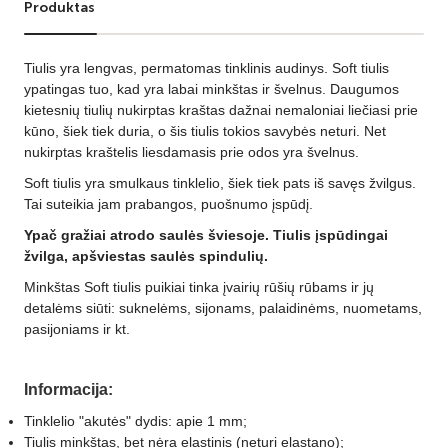
Produktas
Tiulis yra lengvas, permatomas tinklinis audinys. Soft tiulis
ypatingas tuo, kad yra labai minkštas ir švelnus. Daugumos
kietesnių tiulių nukirptas kraštas dažnai nemaloniai liečiasi prie
kūno, šiek tiek duria, o šis tiulis tokios savybės neturi. Net
nukirptas kraštelis liesdamasis prie odos yra švelnus.
Soft tiulis yra smulkaus tinklelio, šiek tiek pats iš savęs žvilgus.
Tai suteikia jam prabangos, puošnumo įspūdį.
Ypač gražiai atrodo saulės šviesoje. Tiulis įspūdingai
žvilga, apšviestas saulės spindulių.
Minkštas Soft tiulis puikiai tinka įvairių rūšių rūbams ir jų
detalėms siūti: suknelėms, sijonams, palaidinėms, nuometams,
pasijoniams ir kt.
Informacija:
Tinklelio "akutės" dydis: apie 1 mm;
Tiulis minkštas, bet nėra elastinis (neturi elastano);