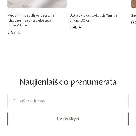
Medvilninis audinys patalynei
Užtrauktukas dvipusis Tamsiai
Sa
(drobelė), Sapnų debesėliai,
pilkas, 80 cm
0.
0.35x2.10m
1.90 €
1.67 €
Naujienlaiškio prenumerata
Užsisakyti