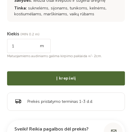
Savybės:
leidžia odai kvėpuoti ir sugeria drėgmę
Tinka:
suknelėms, sijonams, tunikoms, kelnėms,
kostiumėliams, marškiniams, vaikų rūbams
Kiekis
(MIN 0.2 m)
m
Matuojamiems audiniams galima kirpimo paklaida +/- 2cm.
Į krepšelį
Prekės pristatymo terminas 1-3 d.d.
Sveiki! Reikia pagalbos dėl prekės?