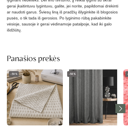
lyginant nebeteks. Dėl lino tvirtumo, jį reikia lyginti su tikrai
gerai įkaitintuvu lygintuvu, galite, jei norite, papildomai drėkinti
ar naudoti garus. Šviesų liną iš pradžių išlyginkite iš blogosios
pusės, o tik tada iš gerosios. Po lyginimo rūbą pakabinkite
vėsioje, sausoje ir gerai vėdinamoje patalpoje, kad iki galo
išdžiūtų.
Panašios prekės
-50%
-50%