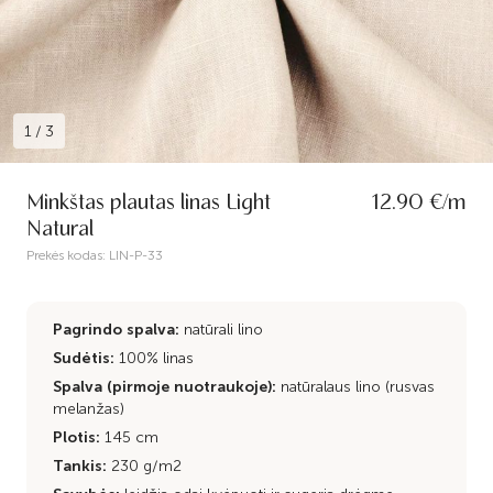
1
/
3
Minkštas plautas linas Light
12.90 €/m
Natural
Prekės kodas:
LIN-P-33
Pagrindo spalva:
natūrali lino
Sudėtis:
100% linas
Spalva (pirmoje nuotraukoje):
natūralaus lino (rusvas
melanžas)
Plotis:
145 cm
Tankis:
230 g/m2