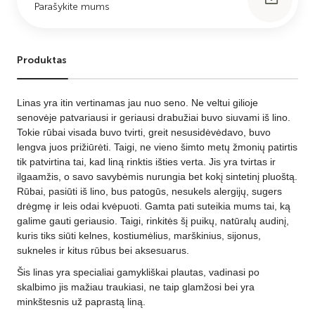
Parašykite mums
Produktas
Linas yra itin vertinamas jau nuo seno. Ne veltui gilioje
senovėje patvariausi ir geriausi drabužiai buvo siuvami iš lino.
Tokie rūbai visada buvo tvirti, greit nesusidėvėdavo, buvo
lengva juos prižiūrėti. Taigi, ne vieno šimto metų žmonių patirtis
tik patvirtina tai, kad liną rinktis išties verta. Jis yra tvirtas ir
ilgaamžis, o savo savybėmis nurungia bet kokį sintetinį pluoštą.
Rūbai, pasiūti iš lino, bus patogūs, nesukels alergijų, sugers
drėgmę ir leis odai kvėpuoti. Gamta pati suteikia mums tai, ką
galime gauti geriausio. Taigi, rinkitės šį puikų, natūralų audinį,
kuris tiks siūti kelnes, kostiumėlius, marškinius, sijonus,
sukneles ir kitus rūbus bei aksesuarus.
Šis linas yra specialiai gamykliškai plautas, vadinasi po
skalbimo jis mažiau traukiasi, ne taip glamžosi bei yra
minkštesnis už paprastą liną.