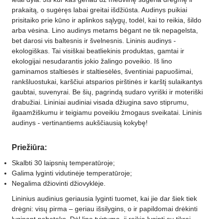
prakaitą, o sugėręs labai greitai išdžiūsta. Audinys puikiai
prisitaiko prie kūno ir aplinkos sąlygų, todėl, kai to reikia, šildo
arba vėsina. Lino audinys metams bėgant ne tik nepagelsta,
bet darosi vis baltesnis ir švelnesnis. Lininis audinys -
ekologiškas. Tai visiškai beatliekinis produktas, gamtai ir
ekologijai nesudarantis jokio žalingo poveikio. Iš lino
gaminamos staltiesės ir staltiesėlės, šventiniai papuošimai,
rankšluostukai, karščiui atsparios pirštinės ir karštį sulaikantys
gaubtai, suvenyrai. Be šių, pagrindą sudaro vyriški ir moteriški
drabužiai. Lininiai audiniai visada džiugina savo stiprumu,
ilgaamžiškumu ir teigiamu poveikiu žmogaus sveikatai. Lininis
audinys - vertinantiems aukščiausią kokybę!
Priežiūra:
Skalbti 30 laipsnių temperatūroje;
Galima lyginti vidutinėje temperatūroje;
Negalima džiovinti džiovyklėje.
Lininius audinius geriausia lyginti tuomet, kai jie dar šiek tiek
drėgni: visų pirma – geriau išsilygins, o ir papildomai drėkinti