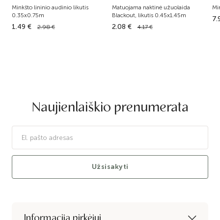
Minkšto lininio audinio likutis
Matuojama naktinė užuolaida
Mi
0.35x0.75m
Blackout, likutis 0.45x1.45m
7.
1.49 €
2.08 €
2.98 €
4.17 €
Naujienlaiškio prenumerata
Užsisakyti
Informacija pirkėjui