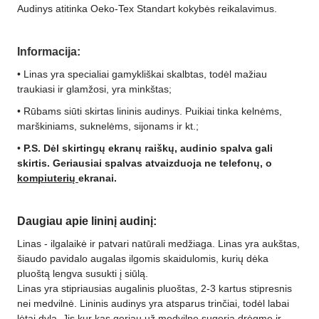
Audinys atitinka Oeko-Tex Standart kokybės reikalavimus.
Informacija:
•
Linas yra specialiai gamykliškai skalbtas, todėl mažiau
traukiasi ir glamžosi, yra minkštas;
• Rūbams siūti skirtas lininis audinys. Puikiai tinka kelnėms,
marškiniams, suknelėms, sijonams ir kt.;
•
P.S. Dėl skirtingų ekranų raiškų, audinio spalva gali
skirtis. Geriausiai spalvas atvaizduoja ne telefonų, o
kompiuterių
ekranai.
Daugiau apie lininį audinį:
Linas - ilgalaikė ir patvari natūrali medžiaga. Linas yra aukštas,
šiaudo pavidalo augalas ilgomis skaidulomis, kurių dėka
pluoštą lengva susukti į siūlą.
Linas yra stipriausias augalinis pluoštas, 2-3 kartus stipresnis
nei medvilnė. Lininis audinys yra atsparus trinčiai, todėl labai
lėtai dyla. Jis kur kas geriau už medvilnę sugeria drėgmę ir