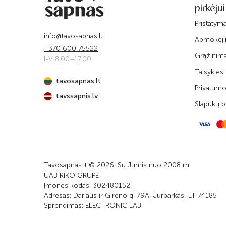
pirkėjui
Pristatym
info@tavosapnas.lt
Apmokėj
+370 600 75522
Grąžinim
I-V 8.00–17.00
Taisyklės
tavosapnas.lt
Privatumo 
tavssapnis.lv
Slapukų po
Tavosapnas.lt © 2026. Su Jumis nuo 2008 m
UAB RIKO GRUPĖ
Įmonės kodas: 302480152
Adresas: Dariaus ir Girėno g. 79A, Jurbarkas, LT-74185
Sprendimas:
ELECTRONIC LAB