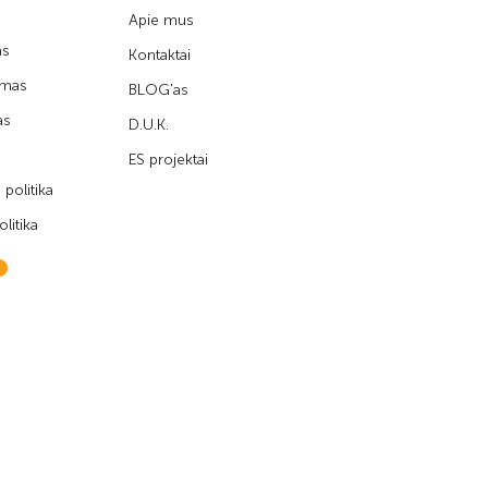
Apie mus
as
Kontaktai
imas
BLOG'as
as
D.U.K.
ES projektai
politika
litika