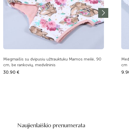
Miegmaišis su dvipusiu užtrauktuku Mamos meilė, 90
Med
cm, be rankovių, medvilninis
cm
30.90 €
9.9
Naujienlaiškio prenumerata