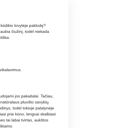
 kūdikio lovytėje paklodę?
aubia čiužinį, todėl niekada
tiška.
eikalavimus.
udojami jos pakaitalai. Tačiau,
s natūralaus pluošto savybių.
dinys, todėl tokioje patalynėje
asi prie kūno, lengvai skalbiasi
s tai labai tvirtas, aukštos
dikiams.