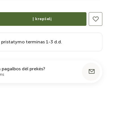
Į krepšelį
 pristatymo terminas 1-3 d.d.
ia pagalbos dėl prekės?
ums