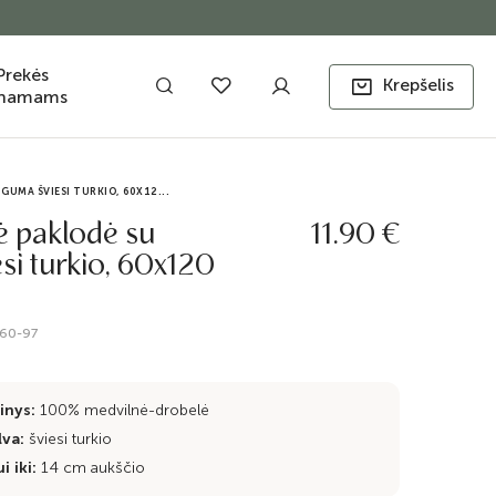
Prekės
Krepšelis
namams
GUMA ŠVIESI TURKIO, 60X12...
ė paklodė su
11.90 €
si turkio, 60x120
60-97
inys:
100% medvilnė-drobelė
lva:
šviesi turkio
i iki:
14 cm aukščio