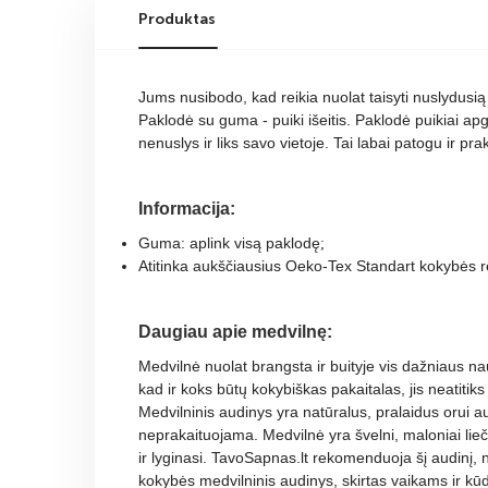
Produktas
Jums nusibodo, kad reikia nuolat taisyti nuslydusią
Paklodė su guma - puiki išeitis. Paklodė puikiai apg
nenuslys ir liks savo vietoje. Tai labai patogu ir prak
Informacija:
Guma: aplink visą paklodę
;
Atitinka aukščiausius Oeko-Tex Standart kokybės r
Daugiau apie medvilnę:
Medvilnė nuolat brangsta ir buityje vis dažniaus na
kad ir koks būtų kokybiškas pakaitalas, jis neatitik
Medvilninis audinys yra natūralus, pralaidus orui au
neprakaituojama. Medvilnė yra švelni, maloniai lieči
ir lyginasi. TavoSapnas.lt rekomenduoja šį audinį, ne
kokybės medvilninis audinys, skirtas vaikams ir kū