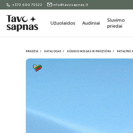
+370 600 75522
info@tavosapnas.lt
Siuvimo
Užuolaidos
Audiniai
priedai
PRADŽIA
KATALOGAS
KŪDIKIO MIEGAS IR PRIEŽIŪRA
PATALYNĖ 