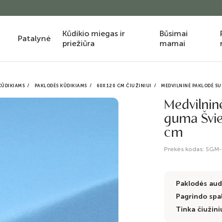
Kūdikio miegas ir
Būsimai
Patalynė
priežiūra
mamai
KŪDIKIAMS
PAKLODĖS KŪDIKIAMS
60X120 CM ČIUŽINIUI
MEDVILNINĖ PAKLODĖ SU 
Medvilnin
guma Švie
cm
Prekės kodas:
SGM-
Paklodės aud
Pagrindo spa
Tinka čiužiniu