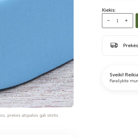
Kiekis:
Prekės
Sveiki! Reik
Parašykite m
s, prekės atspalvis gali skirtis.