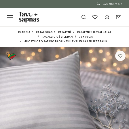
+370 600 75522
PRADŽIA
KATALOGAS
PATALYNĖ
PATALYNĖS UŽVALKALAI
PAGALVIŲ UŽVILKIMAI
70X70CM
JUOSTUOTO SATINO PAGALVĖS UŽVALKALAS SU UŽTRAUK...