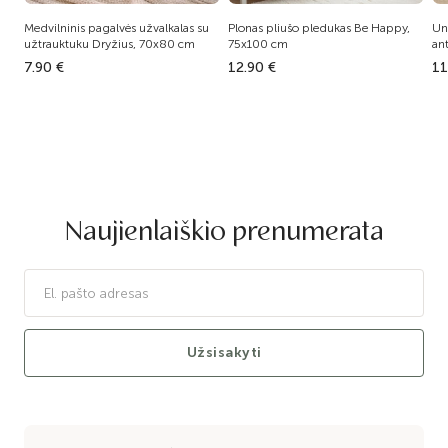
Medvilninis pagalvės užvalkalas su
Plonas pliušo pledukas Be Happy,
Un
užtrauktuku Dryžius, 70x80 cm
75x100 cm
an
7.90 €
12.90 €
11
Naujienlaiškio prenumerata
Užsisakyti