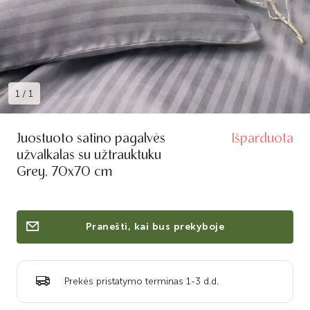
1
/
1
Juostuoto satino pagalvės
Išparduota
užvalkalas su užtrauktuku
Grey, 70x70 cm
Pranešti, kai bus prekyboje
Prekės pristatymo terminas 1-3 d.d.