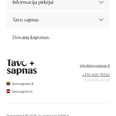
Informacija pirkėjui
Tavo sapnas
Dovanų kuponas
info@tavosapnas.lt
+370 600 75522
I-V 8.00–17.00
tavosapnas.lt
tavssapnis.lv
Tavosapnas.lt © 2026. Su Jumis nuo 2008 m