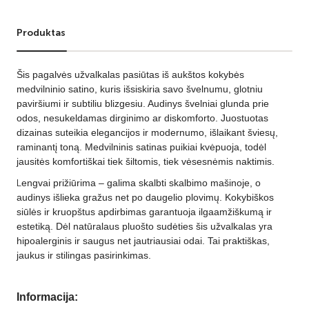
Produktas
Šis pagalvės užvalkalas pasiūtas iš aukštos kokybės
medvilninio satino, kuris išsiskiria savo švelnumu, glotniu
paviršiumi ir subtiliu blizgesiu. Audinys švelniai glunda prie
odos, nesukeldamas dirginimo ar diskomforto. Juostuotas
dizainas suteikia elegancijos ir modernumo, išlaikant šviesų,
raminantį toną. Medvilninis satinas puikiai kvėpuoja, todėl
jausitės komfortiškai tiek šiltomis, tiek vėsesnėmis naktimis.
L
engvai prižiūrima – galima skalbti skalbimo mašinoje, o
audinys išlieka gražus net po daugelio plovimų. Kokybiškos
siūlės ir kruopštus apdirbimas garantuoja ilgaamžiškumą ir
estetiką. Dėl natūralaus pluošto sudėties šis užvalkalas yra
hipoalerginis ir saugus net jautriausiai odai. Tai praktiškas,
jaukus ir stilingas pasirinkimas.
Informacija: