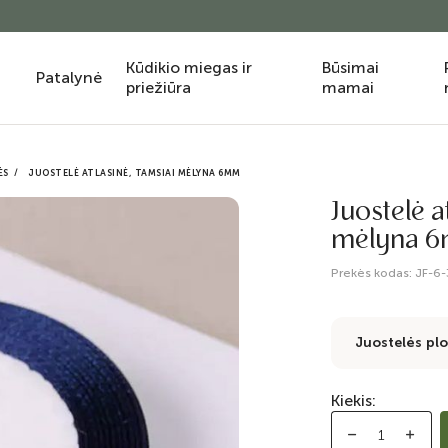
Kūdikio miegas ir
Būsimai
Patalynė
priežiūra
mamai
ĖS
JUOSTELĖ ATLASINĖ, TAMSIAI MĖLYNA 6MM
Juostelė a
mėlyna 
Prekės kodas:
JF-6
Juostelės plo
Kiekis: