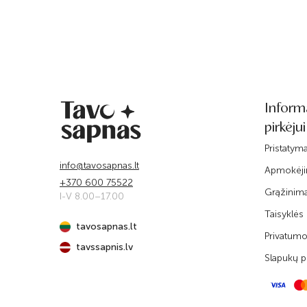
Inform
pirkėjui
Pristatym
info@tavosapnas.lt
Apmokėj
+370 600 75522
Grąžinim
I-V 8.00–17.00
Taisyklės
tavosapnas.lt
Privatumo 
tavssapnis.lv
Slapukų po