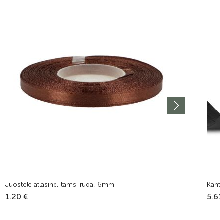
Juostelė atlasinė, tamsi ruda, 6mm
Kant
1.20 €
5.6