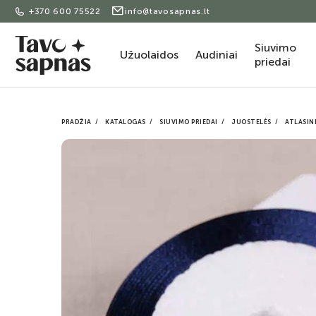
+370 600 75522
info@tavosapnas.lt
Siuvimo
Užuolaidos
Audiniai
priedai
PRADŽIA
KATALOGAS
SIUVIMO PRIEDAI
JUOSTELĖS
ATLASIN