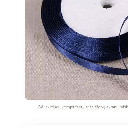
Dėl skirtingų kompiuterių, ar telefonų ekranų raiško