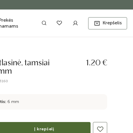
Prekės
Krepšelis
namams
tlasinė, tamsiai
1.20 €
6mm
-3160
tis:
6 mm
Į krepšelį