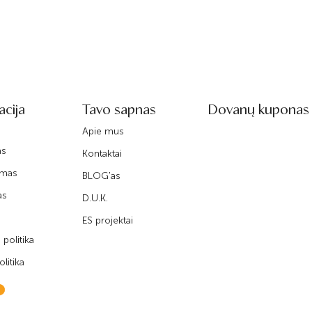
acija
Tavo sapnas
Dovanų kuponas
Apie mus
as
Kontaktai
imas
BLOG'as
as
D.U.K.
ES projektai
politika
litika