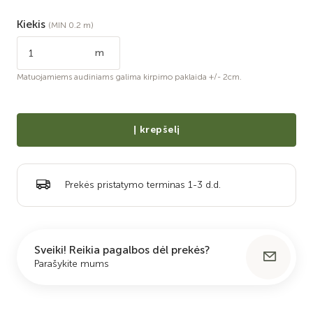
Kiekis
(MIN 0.2 m)
m
Matuojamiems audiniams galima kirpimo paklaida +/- 2cm.
Į krepšelį
Prekės pristatymo terminas 1-3 d.d.
Sveiki! Reikia pagalbos dėl prekės?
Parašykite mums