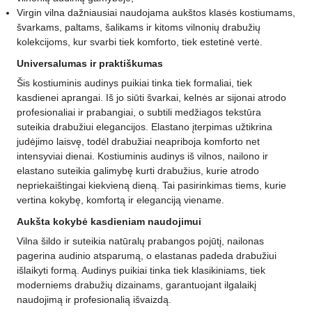
Virgin vilna dažniausiai naudojama aukštos klasės kostiumams,
švarkams, paltams, šalikams ir kitoms vilnonių drabužių
kolekcijoms, kur svarbi tiek komforto, tiek estetinė vertė.
Universalumas ir praktiškumas
Šis kostiuminis audinys puikiai tinka tiek formaliai, tiek
kasdienei aprangai. Iš jo siūti švarkai, kelnės ar sijonai atrodo
profesionaliai ir prabangiai, o subtili medžiagos tekstūra
suteikia drabužiui elegancijos. Elastano įterpimas užtikrina
judėjimo laisvę, todėl drabužiai neapriboja komforto net
intensyviai dienai. Kostiuminis audinys iš vilnos, nailono ir
elastano suteikia galimybę kurti drabužius, kurie atrodo
nepriekaištingai kiekvieną dieną. Tai pasirinkimas tiems, kurie
vertina kokybę, komfortą ir eleganciją viename.
Aukšta kokybė kasdieniam naudojimui
Vilna šildo ir suteikia natūralų prabangos pojūtį, nailonas
pagerina audinio atsparumą, o elastanas padeda drabužiui
išlaikyti formą. Audinys puikiai tinka tiek klasikiniams, tiek
moderniems drabužių dizainams, garantuojant ilgalaikį
naudojimą ir profesionalią išvaizdą.