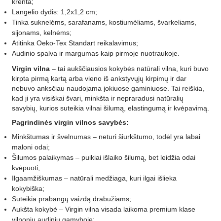
krenta;
Langelio dydis: 1,2x1,2 cm;
Tinka suknelėms, sarafanams, kostiumėliams, švarkeliams,
sijonams, kelnėms;
Atitinka Oeko-Tex Standart reikalavimus;
Audinio spalva ir margumas kaip pirmoje nuotraukoje.
Virgin vilna
–
tai aukščiausios kokybės natūrali vilna, kuri buvo
kirpta pirmą kartą arba vieno iš ankstyvųjų kirpimų ir dar
nebuvo anksčiau naudojama jokiuose gaminiuose. Tai reiškia,
kad ji yra visiškai švari, minkšta ir nepraradusi natūralių
savybių, kurios suteikia vilnai šilumą, elastingumą ir kvėpavimą.
Pagrindinės virgin vilnos savybės:
Minkštumas ir švelnumas – neturi šiurkštumo, todėl yra labai
maloni odai;
Šilumos palaikymas – puikiai išlaiko šilumą, bet leidžia odai
kvėpuoti;
Ilgaamžiškumas – natūrali medžiaga, kuri ilgai išlieka
kokybiška;
Suteikia prabangų vaizdą drabužiams;
Aukšta kokybė – Virgin vilna visada laikoma premium klase
vilnonių audinių gamyboje;