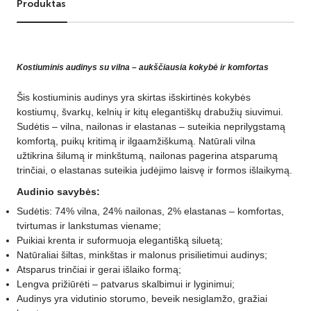
Produktas
Kostiuminis audinys su vilna – aukščiausia kokybė ir komfortas
Šis kostiuminis audinys yra skirtas išskirtinės kokybės
kostiumų, švarkų, kelnių ir kitų elegantiškų drabužių siuvimui.
Sudėtis – vilna, nailonas ir elastanas – suteikia neprilygstamą
komfortą, puikų kritimą ir ilgaamžiškumą. Natūrali vilna
užtikrina šilumą ir minkštumą, nailonas pagerina atsparumą
trinčiai, o elastanas suteikia judėjimo laisvę ir formos išlaikymą.
Audinio savybės:
Sudėtis: 74% vilna, 24% nailonas, 2% elastanas – komfortas,
tvirtumas ir lankstumas viename;
Puikiai krenta ir suformuoja elegantišką siluetą;
Natūraliai šiltas, minkštas ir malonus prisilietimui audinys;
Atsparus trinčiai ir gerai išlaiko formą;
Lengva prižiūrėti – patvarus skalbimui ir lyginimui;
Audinys yra vidutinio storumo, beveik nesiglamžo, gražiai