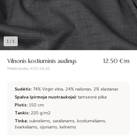
1
/
1
Vilnonis kostiuminis audinys
12.50 €/m
Prekės kodas:
KOS-VIL-10
Sudėtis:
74% Virgin vilna, 24% nailonas, 2% elastanas
Spalva (pirmoje nuotraukoje):
tamsesnė pilka
Plotis:
150 cm
Tankis:
220 g/m2
Tinka:
suknelėms, sarafanams, kostiumėliams,
švarkeliams, sijonams, kelnėms