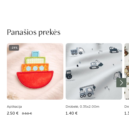
Panašios prekės
-29%
Aplikacija
Drobelė, 0.35x2.00m
Dr
2.50 €
1.40 €
1.
3.50 €