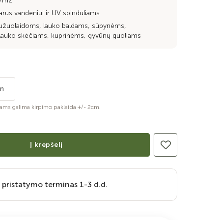
g/m2
arus vandeniui ir UV spinduliams
 užuolaidoms, lauko baldams, sūpynėms,
lauko skėčiams, kuprinėms, gyvūnų guoliams
m
ams galima kirpimo paklaida +/- 2cm.
Į krepšelį
 pristatymo terminas 1-3 d.d.