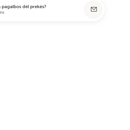
ia pagalbos dėl prekės?
ums