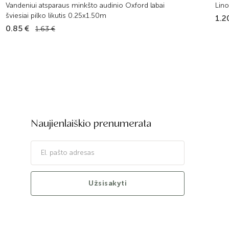
Vandeniui atsparaus minkšto audinio Oxford labai
Lino
šviesiai pilko likutis 0.25x1.50m
1.2
0.85 €
1.63 €
Naujienlaiškio prenumerata
Užsisakyti