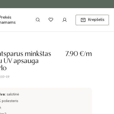
Prekės
Krepšelis
namams
tsparus minkštas
7.90 €/m
u UV apsauga
lo
510-19
lva:
salotinė
poliesteris
m