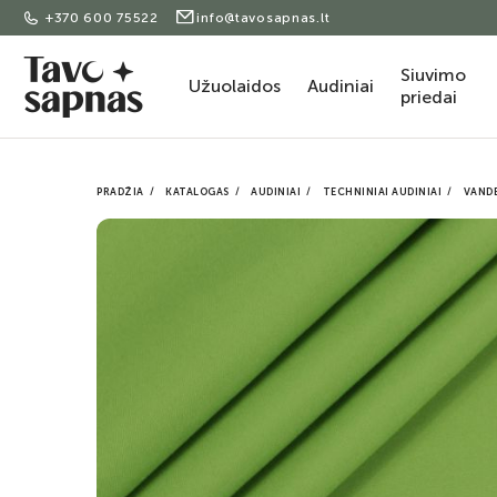
+370 600 75522
info@tavosapnas.lt
Siuvimo
Užuolaidos
Audiniai
priedai
PRADŽIA
KATALOGAS
AUDINIAI
TECHNINIAI AUDINIAI
VANDE