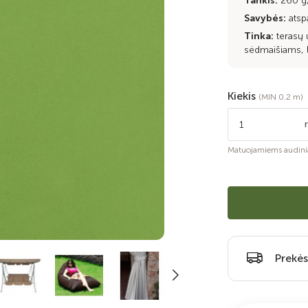
Tankis:
260 
Savybės:
atsp
Tinka:
terasų
sėdmaišiams, 
Kiekis
(MIN 0.2 m)
Matuojamiems audini
Prekės