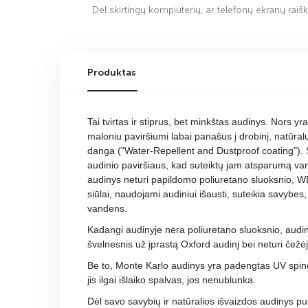
Dėl skirtingų kompiuterių, ar telefonų ekranų raiško
Produktas
Tai tvirtas ir stiprus, bet minkštas audinys. Nors yra
maloniu paviršiumi labai panašus į drobinį, natūra
danga ("Water-Repellent and Dustproof coating").
audinio paviršiaus, kad suteiktų jam atsparumą va
audinys neturi papildomo poliuretano sluoksnio, WD
siūlai, naudojami audiniui išausti, suteikia savybes
vandens.
Kadangi audinyje nėra poliuretano sluoksnio, audin
švelnesnis už įprastą Oxford audinį bei neturi čežė
Be to, Monte Karlo audinys yra padengtas UV spin
jis ilgai išlaiko spalvas, jos nenublunka.
Dėl savo savybių ir natūralios išvaizdos audinys pui