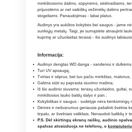
minkštosioms dalims, sūpynėms, sėdmaišiams, ter
prijuostėms ar net vaikiškų vežimėlių dalims pertra
stogeliams. Panaudojimas - labai platus.
Audinys yra aukštos kokybės bei saugus - jame nė
sunkiųjų metalų.
Taigi, jei sumąstėte atnaujinti lau
kuprinę ar užuolaidas terasai - šis audinys labiaus
Informacija:
Audinys dengtas WD danga - vandeniui ir dulkėms
Turi UV apsaugą;
Tvirtas ir stiprus, bet tuo pačiu minkštas, malonus,
Galima siūti su paprasta siuvimo mašina;
Iš šio audinio siuvama: terasų užuolaidos, gultai, 
minkštosios lauko baldų dalys ir pan.;
Kokybiškas ir saugus - sudėtyje nėra kenksmingų m
Dėmes ir nešvarumus geriausia pašalinti švelnia k
tirpalu, ar švelniais valikliais. Nenaudoti baliklių ir tir
P.S. Dėl skirtingų ekranų raiškų, audinio spalva 
spalvas atvaizduoja ne telefonų, o
kompiuteri