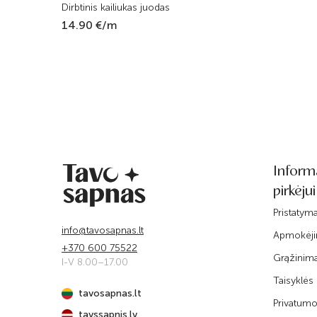
Dirbtinis kailiukas juodas
14.90 €/m
Inform
pirkėjui
Pristatym
info@tavosapnas.lt
Apmokėj
+370 600 75522
Grąžinim
I-V 8.00–17.00
Taisyklės
tavosapnas.lt
Privatumo 
tavssapnis.lv