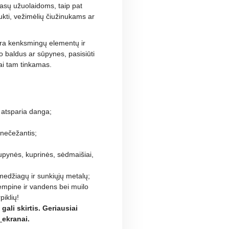
asų užuolaidoms, taip pat
ukti, vežimėlių čiužinukams ar
ra kenksmingų elementų ir
ko baldus ar sūpynes, pasisiūti
iai tam tinkamas.
 atsparia danga;
 nečežantis;
supynės, kuprinės, sėdmaišiai,
edžiagų ir sunkiųjų metalų;
empine ir vandens bei muilo
piklių!
gali skirtis. Geriausiai
ų
ekranai.