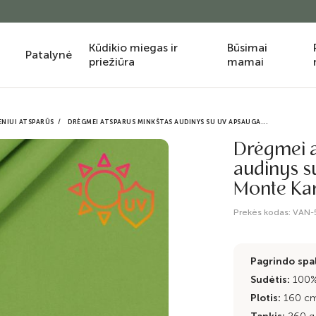
Kūdikio miegas ir
Būsimai
Patalynė
priežiūra
mamai
NIUI ATSPARŪS
DRĖGMEI ATSPARUS MINKŠTAS AUDINYS SU UV APSAUGA...
Drėgmei a
audinys s
Monte Kar
Prekės kodas:
VAN-
Pagrindo spa
Sudėtis:
100% 
Plotis:
160 c