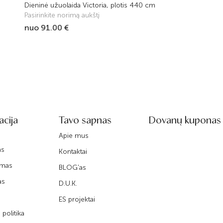
Dieninė užuolaida Victoria, plotis 440 cm
Pasirinkite norimą aukštį
nuo 91.00 €
acija
Tavo sapnas
Dovanų kuponas
Apie mus
as
Kontaktai
imas
BLOG'as
as
D.U.K.
ES projektai
politika