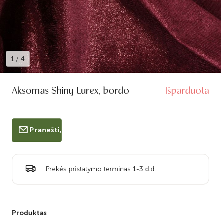
1
/
4
Aksomas Shiny Lurex, bordo
Išparduota
Pranešti, kai bus prekyboje
Prekės pristatymo terminas 1-3 d.d.
Produktas