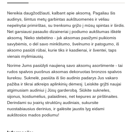
Nereikia daugžodžiauti, kalbant apie aksomą. Pagaliau šis
audinys, šimtus metų garbintas aukštuomenės ir vėliau
nepelnytai primirštas, su trenksmu grįžo į mūsų spintas ir širdis.
Net garsiausi pasaulio dizaineriai į podiumo aukštumas iškėlė
aksomą. Nieko stebėtino - juk aksomas pasižymi puikiomis
savybėmis, o dėl savo minkštumo, švelnumo ir patogumo, iš
aksomo pasiūti rūbai, kurie tiks ir kasdienai, ir šventei, taps
vienais mylimiausių.
Norime Jums pasiūlyti naujieną savo aksomų asortimente - tai
rudos spalvos puošnus aksomas dekoruotas bronzos spalvos
liureksu. Suknelė, pasiūta iš šio audinio padarys Jus vakaro
pažiba ir tikrai atkreips aplinkinių dėmesį. Leiskite grįžti naujai
atgimusiam audiniui į Jūsų garderobą. Siūkite sukneles,
sijonus, kostiumėlius, palaidines, net kepures ar pirštinaites.
Derindami su įvairių struktūrų audiniais, sukursite
nuostabiausius derinius, ir galėsite jaustis lyg eidami
aukštosios mados podiumu!