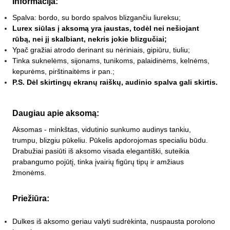
Informacija:
Spalva: bordo, su bordo spalvos blizgančiu liureksu;
Lurex siūlas į aksomą yra įaustas, todėl nei nešiojant
rūbą, nei jį skalbiant, nekris jokie blizgučiai;
Ypač gražiai atrodo derinant su nėriniais, gipiūru, tiuliu;
Tinka suknelėms, sijonams, tunikoms, palaidinėms, kelnėms,
kepurėms, pirštinaitėms ir pan.;
P.S. Dėl skirtingų ekranų raiškų, audinio spalva gali skirtis.
Daugiau apie aksomą:
Aksomas - minkštas, vidutinio sunkumo audinys tankiu,
trumpu, blizgiu pūkeliu. Pūkelis apdorojomas specialiu būdu.
Drabužiai pasiūti iš aksomo visada elegantiški, suteikia
prabangumo pojūtį, tinka įvairių figūrų tipų ir amžiaus
žmonėms.
Priežiūra:
Dulkes iš aksomo geriau valyti sudrėkinta, nuspausta porolono