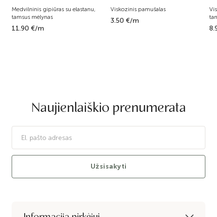
Medvilninis gipiūras su elastanu,
Viskozinis pamušalas
Vi
tamsus mėlynas
ta
3.50 €/m
11.90 €/m
8.
Naujienlaiškio prenumerata
Užsisakyti
Informacija pirkėjui