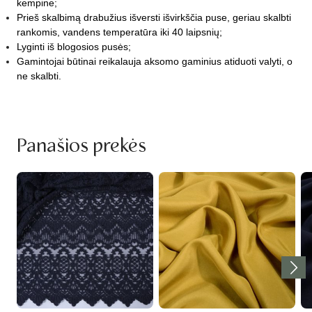
kempine;
Prieš skalbimą drabužius išversti išvirkščia puse, geriau skalbti
rankomis, vandens temperatūra iki 40 laipsnių;
Lyginti iš blogosios pusės;
Gamintojai būtinai reikalauja aksomo gaminius atiduoti valyti, o
ne skalbti.
Panašios prekės